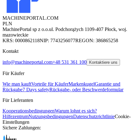
MACHINEPORTAL
.COM
PLN
MachinePortal sp z o.o.
ul. Podchorążych 11
09-407 Płock, woj.
mazowieckie
KRS: 0000862118
NIP: 7743256077
REGON: 386865258
Kontakt
info@machineportal.com
+48 531 361 100
Kontaktiere uns
Für Käufer
Wie man kauft
Vorteile für Käufer
Markenkugel
Garantie und
Rückgabe
7 Days safety
Rückgabe- oder Beschwerdeformular
Für Lieferanten
Kooperationsbedingungen
Warum lohnt es sich?
Hilfezentrum
Nutzungsbedingungen
Datenschutzrichtlinie
Cookie-
Einstellungen
Sichere Zahlungen: