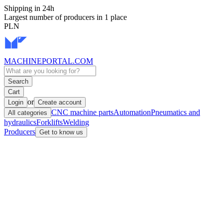
Shipping in 24h
Largest number of producers in 1 place
PLN
MACHINEPORTAL
.COM
Search
Cart
or
Login
Create account
CNC machine parts
Automation
Pneumatics and
All categories
hydraulics
Forklifts
Welding
Producers
Get to know us