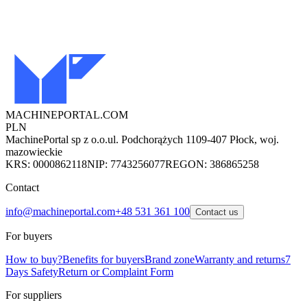
MACHINEPORTAL
.COM
PLN
MachinePortal sp z o.o.
ul. Podchorążych 11
09-407 Płock, woj.
mazowieckie
KRS: 0000862118
NIP: 7743256077
REGON: 386865258
Contact
info@machineportal.com
+48 531 361 100
Contact us
For buyers
How to buy?
Benefits for buyers
Brand zone
Warranty and returns
7
Days Safety
Return or Complaint Form
For suppliers