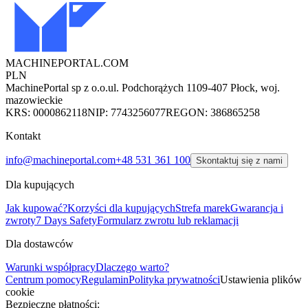
MACHINEPORTAL
.COM
PLN
MachinePortal sp z o.o.
ul. Podchorążych 11
09-407 Płock, woj.
mazowieckie
KRS: 0000862118
NIP: 7743256077
REGON: 386865258
Kontakt
info@machineportal.com
+48 531 361 100
Skontaktuj się z nami
Dla kupujących
Jak kupować?
Korzyści dla kupujących
Strefa marek
Gwarancja i
zwroty
7 Days Safety
Formularz zwrotu lub reklamacji
Dla dostawców
Warunki współpracy
Dlaczego warto?
Centrum pomocy
Regulamin
Polityka prywatności
Ustawienia plików
cookie
Bezpieczne płatności: