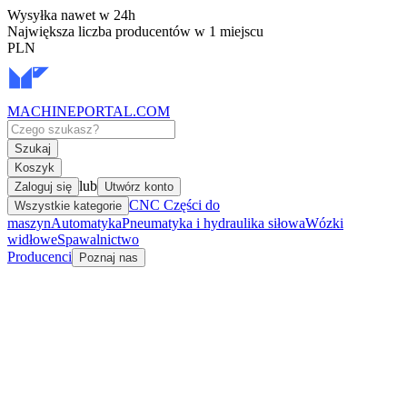
Wysyłka nawet w 24h
Największa liczba producentów w 1 miejscu
PLN
MACHINEPORTAL
.COM
Szukaj
Koszyk
lub
Zaloguj się
Utwórz konto
CNC Części do
Wszystkie kategorie
maszyn
Automatyka
Pneumatyka i hydraulika siłowa
Wózki
widłowe
Spawalnictwo
Producenci
Poznaj nas