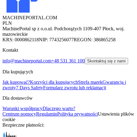
MACHINEPORTAL
.COM
PLN
MachinePortal sp z o.o.
ul. Podchorążych 11
09-407 Płock, woj.
mazowieckie
KRS: 0000862118
NIP: 7743256077
REGON: 386865258
Kontakt
info@machineportal.com
+48 531 361 100
Skontaktuj się z nami
Dla kupujących
Jak kupować?
Korzyści dla kupujących
Strefa marek
Gwarancja i
zwroty
7 Days Safety
Formularz zwrotu lub reklamacji
Dla dostawców
Warunki współpracy
Dlaczego warto?
Centrum pomocy
Regulamin
Polityka prywatności
Ustawienia plików
cookie
Bezpieczne płatności: