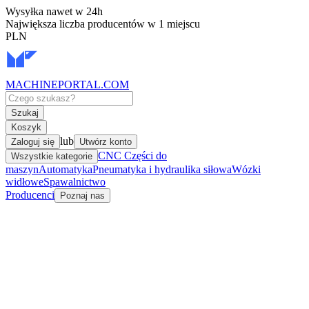
Wysyłka nawet w 24h
Największa liczba producentów w 1 miejscu
PLN
MACHINEPORTAL
.COM
Szukaj
Koszyk
lub
Zaloguj się
Utwórz konto
CNC Części do
Wszystkie kategorie
maszyn
Automatyka
Pneumatyka i hydraulika siłowa
Wózki
widłowe
Spawalnictwo
Producenci
Poznaj nas