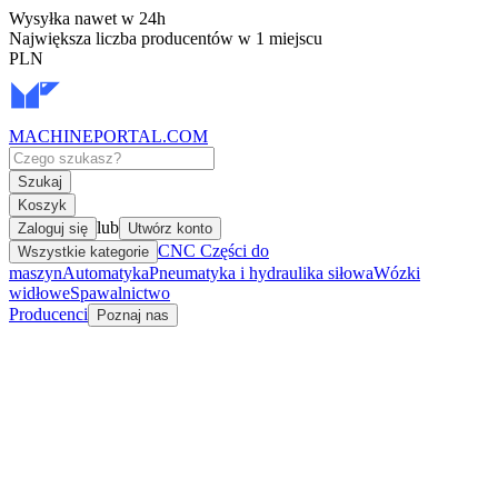
Wysyłka nawet w 24h
Największa liczba producentów w 1 miejscu
PLN
MACHINEPORTAL
.COM
Szukaj
Koszyk
lub
Zaloguj się
Utwórz konto
CNC Części do
Wszystkie kategorie
maszyn
Automatyka
Pneumatyka i hydraulika siłowa
Wózki
widłowe
Spawalnictwo
Producenci
Poznaj nas