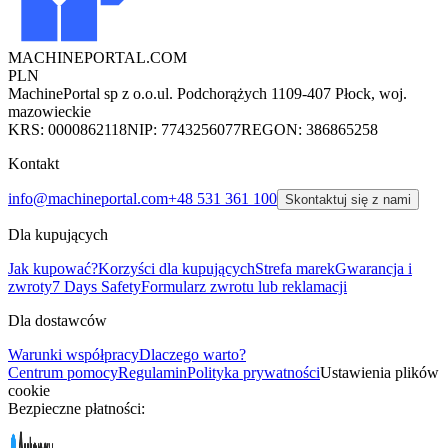
MACHINEPORTAL
.COM
PLN
MachinePortal sp z o.o.
ul. Podchorążych 11
09-407 Płock, woj.
mazowieckie
KRS: 0000862118
NIP: 7743256077
REGON: 386865258
Kontakt
info@machineportal.com
+48 531 361 100
Skontaktuj się z nami
Dla kupujących
Jak kupować?
Korzyści dla kupujących
Strefa marek
Gwarancja i
zwroty
7 Days Safety
Formularz zwrotu lub reklamacji
Dla dostawców
Warunki współpracy
Dlaczego warto?
Centrum pomocy
Regulamin
Polityka prywatności
Ustawienia plików
cookie
Bezpieczne płatności: