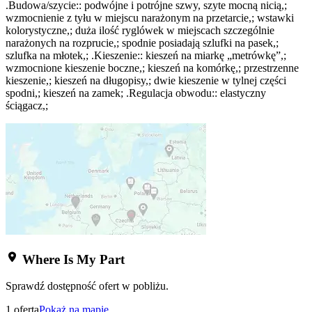
.Budowa/szycie:: podwójne i potrójne szwy, szyte mocną nicią,;
wzmocnienie z tyłu w miejscu narażonym na przetarcie,; wstawki
kolorystyczne,; duża ilość ryglówek w miejscach szczególnie
narażonych na rozprucie,; spodnie posiadają szlufki na pasek,;
szlufka na młotek,; .Kieszenie:: kieszeń na miarkę „metrówkę”,;
wzmocnione kieszenie boczne,; kieszeń na komórkę,; przestrzenne
kieszenie,; kieszeń na długopisy,; dwie kieszenie w tylnej części
spodni,; kieszeń na zamek; .Regulacja obwodu:: elastyczny
ściągacz,;
Where Is My Part
Sprawdź dostępność ofert w pobliżu.
1 oferta
Pokaż na mapie