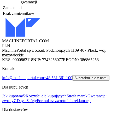
gwarancji
Zamienniki
Brak zamienników
MACHINEPORTAL
.COM
PLN
MachinePortal sp z o.o.
ul. Podchorążych 11
09-407 Płock, woj.
mazowieckie
KRS: 0000862118
NIP: 7743256077
REGON: 386865258
Kontakt
info@machineportal.com
+48 531 361 100
Skontaktuj się z nami
Dla kupujących
Jak kupować?
Korzyści dla kupujących
Strefa marek
Gwarancja i
zwroty
7 Days Safety
Formularz zwrotu lub reklamacji
Dla dostawców