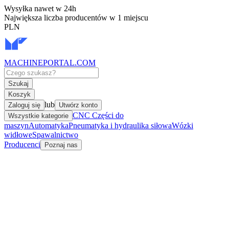
Wysyłka nawet w 24h
Największa liczba producentów w 1 miejscu
PLN
MACHINEPORTAL
.COM
Szukaj
Koszyk
lub
Zaloguj się
Utwórz konto
CNC Części do
Wszystkie kategorie
maszyn
Automatyka
Pneumatyka i hydraulika siłowa
Wózki
widłowe
Spawalnictwo
Producenci
Poznaj nas