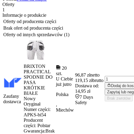
Oferty
1
Informacje o produkcie
Oferty od producenta części
Brak ofert od producenta części
Oferty od innych sprzedawców (1)
BRIXTON
20
PRACTICAL
szt.
96,87 zł
netto
SPODNIE DO
U Ciebie
119,15 zł
brutto
PASA
już
jutro
Dostawa od:
Dodaj do ko
KRÓTKIE
14,95 zł
Zapytaj lub neg
BIAŁE
Polska
Zaufany
7 Days
Nowy
Brak zwrotów
dostawca
Safety
Oryginał
,
Numer części:
Miechów
APKS-bi54
Producent
części:
Polstar
Gwarancja:
Brak