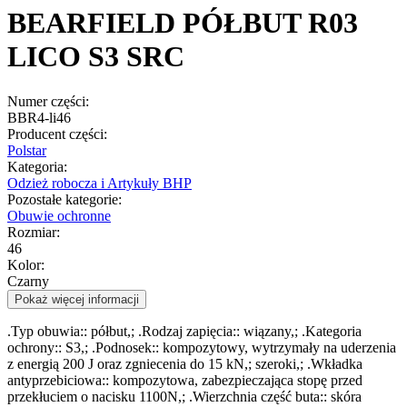
BEARFIELD PÓŁBUT R03
LICO S3 SRC
Numer części:
BBR4-li46
Producent części:
Polstar
Kategoria:
Odzież robocza i Artykuły BHP
Pozostałe kategorie:
Obuwie ochronne
Rozmiar:
46
Kolor:
Czarny
Pokaż więcej informacji
.Typ obuwia:: półbut,; .Rodzaj zapięcia:: wiązany,; .Kategoria
ochrony:: S3,; .Podnosek:: kompozytowy, wytrzymały na uderzenia
z energią 200 J oraz zgniecenia do 15 kN,; szeroki,; .Wkładka
antyprzebiciowa:: kompozytowa, zabezpieczająca stopę przed
przekłuciem o nacisku 1100N,; .Wierzchnia część buta:: skóra