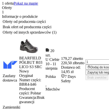
1 oferta
Pokaż na mapie
Oferty
1
Informacje o produkcie
Oferty od producenta części
Brak ofert od producenta części
Oferty od innych sprzedawców (1)
20
szt.
BEARFIELD
179,27 zł
netto
U Ciebie
PÓŁBUT R03
220,50 zł
brutto
10
-
11
LICO S3 SRC
Dostawa od:
Dodaj do ko
sierpnia
Nowy
14,95 zł
Zapytaj lub neg
Oryginał
Zaufany
Polska
7 Days
Brak zwrotów
Numer części:
dostawca
Safety
BBR4-li46
,
Producent
Miechów
części:
Polstar
Gwarancja:
Brak
gwarancji
Zamienniki