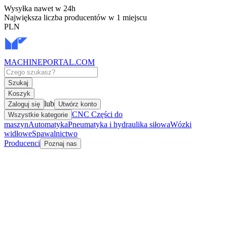
Wysyłka nawet w 24h
Największa liczba producentów w 1 miejscu
PLN
MACHINEPORTAL
.COM
Szukaj
Koszyk
lub
Zaloguj się
Utwórz konto
CNC Części do
Wszystkie kategorie
maszyn
Automatyka
Pneumatyka i hydraulika siłowa
Wózki
widłowe
Spawalnictwo
Producenci
Poznaj nas