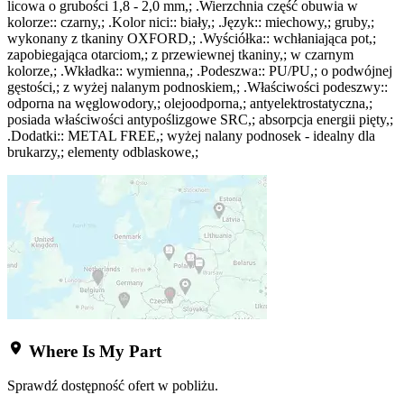
licowa o grubości 1,8 - 2,0 mm,; .Wierzchnia część obuwia w
kolorze:: czarny,; .Kolor nici:: biały,; .Język:: miechowy,; gruby,;
wykonany z tkaniny OXFORD,; .Wyściółka:: wchłaniająca pot,;
zapobiegająca otarciom,; z przewiewnej tkaniny,; w czarnym
kolorze,; .Wkładka:: wymienna,; .Podeszwa:: PU/PU,; o podwójnej
gęstości,; z wyżej nalanym podnoskiem,; .Właściwości podeszwy::
odporna na węglowodory,; olejoodporna,; antyelektrostatyczna,;
posiada właściwości antypoślizgowe SRC,; absorpcja energii pięty,;
.Dodatki:: METAL FREE,; wyżej nalany podnosek - idealny dla
brukarzy,; elementy odblaskowe,;
Where Is My Part
Sprawdź dostępność ofert w pobliżu.