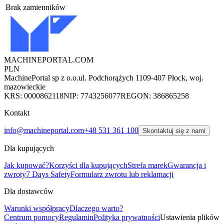
Brak zamienników
MACHINEPORTAL
.COM
PLN
MachinePortal sp z o.o.
ul. Podchorążych 11
09-407 Płock, woj.
mazowieckie
KRS: 0000862118
NIP: 7743256077
REGON: 386865258
Kontakt
info@machineportal.com
+48 531 361 100
Skontaktuj się z nami
Dla kupujących
Jak kupować?
Korzyści dla kupujących
Strefa marek
Gwarancja i
zwroty
7 Days Safety
Formularz zwrotu lub reklamacji
Dla dostawców
Warunki współpracy
Dlaczego warto?
Centrum pomocy
Regulamin
Polityka prywatności
Ustawienia plików