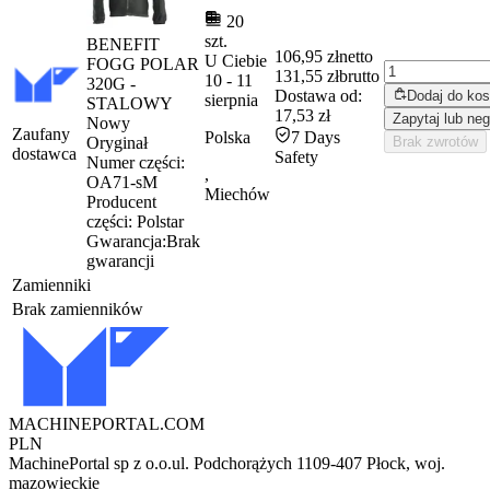
20
szt.
BENEFIT
106,95 zł
netto
U Ciebie
FOGG POLAR
131,55 zł
brutto
10
-
11
320G -
Dostawa od:
Dodaj do ko
sierpnia
STALOWY
17,53 zł
Zapytaj lub neg
Nowy
Zaufany
Polska
7 Days
Oryginał
Brak zwrotów
dostawca
Safety
Numer części:
,
OA71-sM
Miechów
Producent
części:
Polstar
Gwarancja:
Brak
gwarancji
Zamienniki
Brak zamienników
MACHINEPORTAL
.COM
PLN
MachinePortal sp z o.o.
ul. Podchorążych 11
09-407 Płock, woj.
mazowieckie