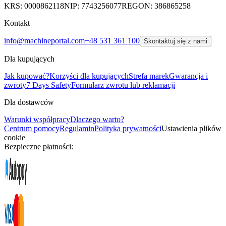
KRS: 0000862118
NIP: 7743256077
REGON: 386865258
Kontakt
info@machineportal.com
+48 531 361 100
Skontaktuj się z nami
Dla kupujących
Jak kupować?
Korzyści dla kupujących
Strefa marek
Gwarancja i
zwroty
7 Days Safety
Formularz zwrotu lub reklamacji
Dla dostawców
Warunki współpracy
Dlaczego warto?
Centrum pomocy
Regulamin
Polityka prywatności
Ustawienia plików
cookie
Bezpieczne płatności: