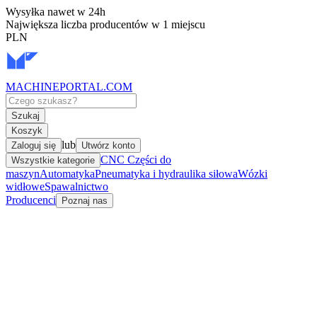
Wysyłka nawet w 24h
Największa liczba producentów w 1 miejscu
PLN
MACHINEPORTAL
.COM
Szukaj
Koszyk
lub
Zaloguj się
Utwórz konto
CNC Części do
Wszystkie kategorie
maszyn
Automatyka
Pneumatyka i hydraulika siłowa
Wózki
widłowe
Spawalnictwo
Producenci
Poznaj nas