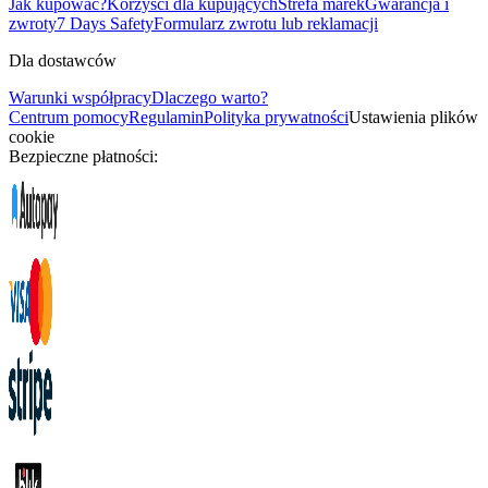
Jak kupować?
Korzyści dla kupujących
Strefa marek
Gwarancja i
zwroty
7 Days Safety
Formularz zwrotu lub reklamacji
Dla dostawców
Warunki współpracy
Dlaczego warto?
Centrum pomocy
Regulamin
Polityka prywatności
Ustawienia plików
cookie
Bezpieczne płatności: