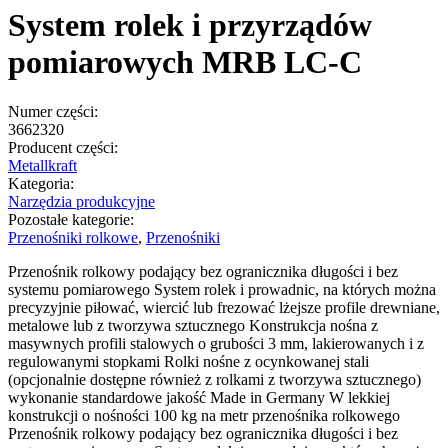
System rolek i przyrządów
pomiarowych MRB LC-C
Numer części:
3662320
Producent części:
Metallkraft
Kategoria:
Narzędzia produkcyjne
Pozostałe kategorie:
Przenośniki rolkowe
,
Przenośniki
Przenośnik rolkowy podający bez ogranicznika długości i bez
systemu pomiarowego System rolek i prowadnic, na których można
precyzyjnie piłować, wiercić lub frezować lżejsze profile drewniane,
metalowe lub z tworzywa sztucznego Konstrukcja nośna z
masywnych profili stalowych o grubości 3 mm, lakierowanych i z
regulowanymi stopkami Rolki nośne z ocynkowanej stali
(opcjonalnie dostępne również z rolkami z tworzywa sztucznego)
wykonanie standardowe jakość Made in Germany W lekkiej
konstrukcji o nośności 100 kg na metr przenośnika rolkowego
Przenośnik rolkowy podający bez ogranicznika długości i bez