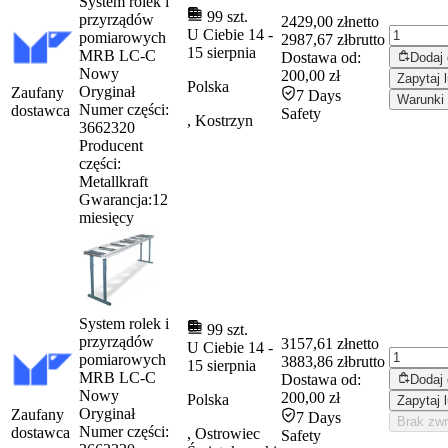
System rolek i
99 szt.
przyrządów
2429,00 zł
netto
U Ciebie
14
-
pomiarowych
2987,67 zł
brutto
15 sierpnia
MRB LC-C
Dostawa od:
Dodaj
Nowy
200,00 zł
Zapytaj 
Polska
Oryginał
Zaufany
7 Days
Warunki 
Numer części:
dostawca
Safety
, Kostrzyn
3662320
Producent
części:
Metallkraft
Gwarancja:
12
miesięcy
System rolek i
99 szt.
przyrządów
3157,61 zł
netto
U Ciebie
14
-
pomiarowych
3883,86 zł
brutto
15 sierpnia
MRB LC-C
Dostawa od:
Dodaj
Nowy
200,00 zł
Polska
Zapytaj 
Oryginał
Zaufany
7 Days
Brak zw
Numer części:
dostawca
, Ostrowiec
Safety