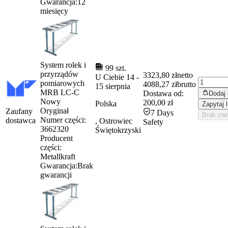
Gwarancja:
12
miesięcy
System rolek i
99 szt.
przyrządów
3323,80 zł
netto
U Ciebie
14
-
pomiarowych
4088,27 zł
brutto
15 sierpnia
MRB LC-C
Dostawa od:
Dodaj
Nowy
200,00 zł
Polska
Zapytaj 
Oryginał
Zaufany
7 Days
Brak zw
Numer części:
dostawca
, Ostrowiec
Safety
3662320
Świętokrzyski
Producent
części:
Metallkraft
Gwarancja:
Brak
gwarancji