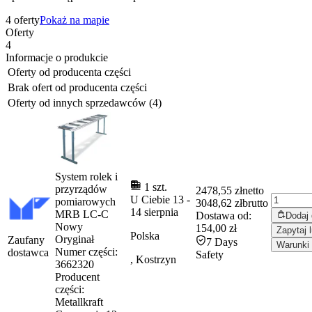
4 oferty
Pokaż na mapie
Oferty
4
Informacje o produkcie
Oferty od producenta części
Brak ofert od producenta części
Oferty od innych sprzedawców (4)
System rolek i
1 szt.
przyrządów
2478,55 zł
netto
U Ciebie
13
-
pomiarowych
3048,62 zł
brutto
14 sierpnia
MRB LC-C
Dostawa od:
Dodaj
Nowy
154,00 zł
Zapytaj 
Polska
Oryginał
Zaufany
7 Days
Warunki 
Numer części:
dostawca
Safety
, Kostrzyn
3662320
Producent
części:
Metallkraft