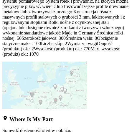
systemu pomiarowego System rolek i prowadnic, na których można
precyzyjnie piłować, wiercić lub frezować lżejsze profile drewniane,
metalowe lub z tworzywa sztucznego Konstrukcja nośna z
masywnych profili stalowych o grubości 3 mm, lakierowanych i z
regulowanymi stopkami Rolki nośne z ocynkowanej stali
(opcjonalnie dostępne również z rolkami z tworzywa sztucznego)
wykonanie standardowe jakość Made in Germany Średnica rolki
nośnej: 50Szerokość jałowca: 300Średnica wału: 8Obciążenie
statyczne maks.: 100Liczba stóp: 2Wymiary i wagiDługość
(produktu) ok.: 2Wysokość (produktu) ok.: 770Max. wysokość
(produkt) ok.: 1070
Where Is My Part
Sprawdź dostępność ofert w pobliżu.