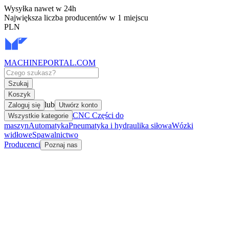
Wysyłka nawet w 24h
Największa liczba producentów w 1 miejscu
PLN
MACHINEPORTAL
.COM
Szukaj
Koszyk
lub
Zaloguj się
Utwórz konto
CNC Części do
Wszystkie kategorie
maszyn
Automatyka
Pneumatyka i hydraulika siłowa
Wózki
widłowe
Spawalnictwo
Producenci
Poznaj nas