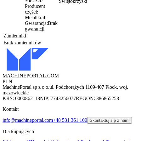
3662320
Świętokrzyski
Producent
części:
Metallkraft
Gwarancja:
Brak
gwarancji
Zamienniki
Brak zamienników
MACHINEPORTAL
.COM
PLN
MachinePortal sp z o.o.
ul. Podchorążych 11
09-407 Płock, woj.
mazowieckie
KRS: 0000862118
NIP: 7743256077
REGON: 386865258
Kontakt
info@machineportal.com
+48 531 361 100
Skontaktuj się z nami
Dla kupujących