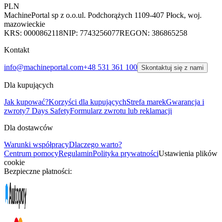
PLN
MachinePortal sp z o.o.
ul. Podchorążych 11
09-407 Płock, woj.
mazowieckie
KRS: 0000862118
NIP: 7743256077
REGON: 386865258
Kontakt
info@machineportal.com
+48 531 361 100
Skontaktuj się z nami
Dla kupujących
Jak kupować?
Korzyści dla kupujących
Strefa marek
Gwarancja i
zwroty
7 Days Safety
Formularz zwrotu lub reklamacji
Dla dostawców
Warunki współpracy
Dlaczego warto?
Centrum pomocy
Regulamin
Polityka prywatności
Ustawienia plików
cookie
Bezpieczne płatności: