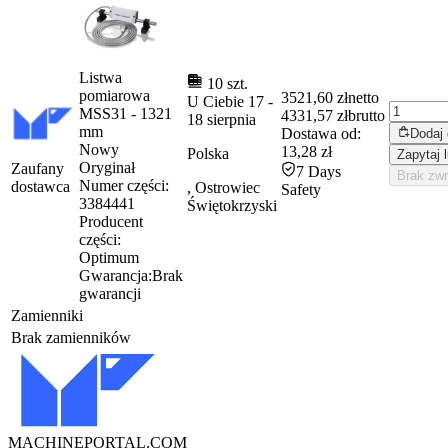
Listwa
10 szt.
pomiarowa
3521,60 zł
netto
U Ciebie
17
-
MSS31 - 1321
4331,57 zł
brutto
18 sierpnia
mm
Dostawa od:
Dodaj
Nowy
13,28 zł
Polska
Zapytaj 
Oryginał
Zaufany
7 Days
Brak zw
Numer części:
dostawca
, Ostrowiec
Safety
3384441
Świętokrzyski
Producent
części:
Optimum
Gwarancja:
Brak
gwarancji
Zamienniki
Brak zamienników
MACHINEPORTAL
.COM