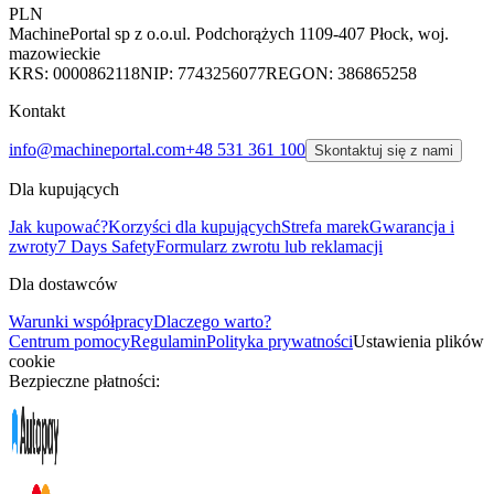
PLN
MachinePortal sp z o.o.
ul. Podchorążych 11
09-407 Płock, woj.
mazowieckie
KRS: 0000862118
NIP: 7743256077
REGON: 386865258
Kontakt
info@machineportal.com
+48 531 361 100
Skontaktuj się z nami
Dla kupujących
Jak kupować?
Korzyści dla kupujących
Strefa marek
Gwarancja i
zwroty
7 Days Safety
Formularz zwrotu lub reklamacji
Dla dostawców
Warunki współpracy
Dlaczego warto?
Centrum pomocy
Regulamin
Polityka prywatności
Ustawienia plików
cookie
Bezpieczne płatności: