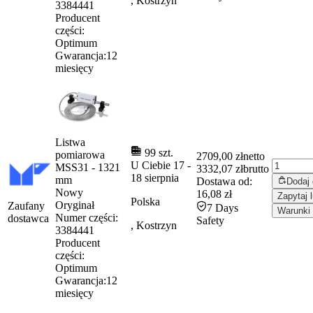
, Kostrzyn
3384441
Producent
części:
Optimum
Gwarancja:
12
miesięcy
Listwa
99 szt.
pomiarowa
2709,00 zł
netto
U Ciebie
17
-
MSS31 - 1321
3332,07 zł
brutto
18 sierpnia
mm
Dostawa od:
Dodaj
Nowy
16,08 zł
Zapytaj 
Polska
Oryginał
Zaufany
7 Days
Warunki 
Numer części:
dostawca
Safety
, Kostrzyn
3384441
Producent
części:
Optimum
Gwarancja:
12
miesięcy