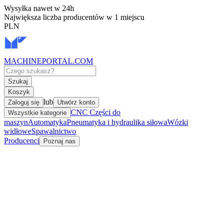
Wysyłka nawet w 24h
Największa liczba producentów w 1 miejscu
PLN
MACHINEPORTAL
.COM
Szukaj
Koszyk
lub
Zaloguj się
Utwórz konto
CNC Części do
Wszystkie kategorie
maszyn
Automatyka
Pneumatyka i hydraulika siłowa
Wózki
widłowe
Spawalnictwo
Producenci
Poznaj nas