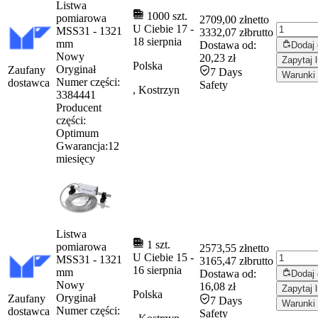
Listwa
1000 szt.
pomiarowa
2709,00 zł
netto
U Ciebie
17
-
MSS31 - 1321
3332,07 zł
brutto
18 sierpnia
mm
Dostawa od:
Dodaj
Nowy
20,23 zł
Zapytaj 
Polska
Oryginał
Zaufany
7 Days
Warunki 
Numer części:
dostawca
Safety
, Kostrzyn
3384441
Producent
części:
Optimum
Gwarancja:
12
miesięcy
Listwa
1 szt.
pomiarowa
2573,55 zł
netto
U Ciebie
15
-
MSS31 - 1321
3165,47 zł
brutto
16 sierpnia
mm
Dostawa od:
Dodaj
Nowy
16,08 zł
Zapytaj 
Polska
Oryginał
Zaufany
7 Days
Warunki 
Numer części:
dostawca
Safety