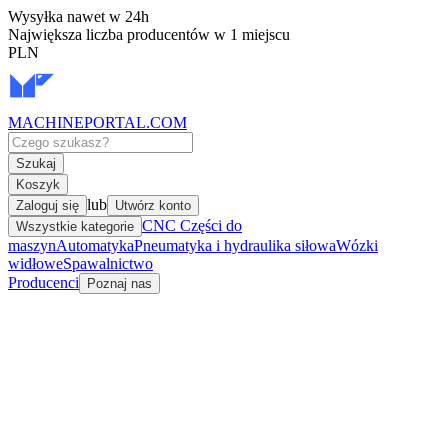
Wysyłka nawet w 24h
Największa liczba producentów w 1 miejscu
PLN
MACHINEPORTAL
.COM
Szukaj
Koszyk
lub
Zaloguj się
Utwórz konto
CNC Części do
Wszystkie kategorie
maszyn
Automatyka
Pneumatyka i hydraulika siłowa
Wózki
widłowe
Spawalnictwo
Producenci
Poznaj nas