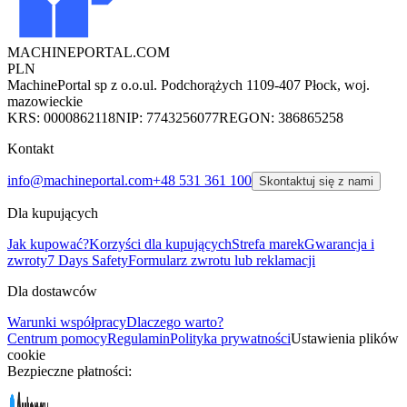
MACHINEPORTAL
.COM
PLN
MachinePortal sp z o.o.
ul. Podchorążych 11
09-407 Płock, woj.
mazowieckie
KRS: 0000862118
NIP: 7743256077
REGON: 386865258
Kontakt
info@machineportal.com
+48 531 361 100
Skontaktuj się z nami
Dla kupujących
Jak kupować?
Korzyści dla kupujących
Strefa marek
Gwarancja i
zwroty
7 Days Safety
Formularz zwrotu lub reklamacji
Dla dostawców
Warunki współpracy
Dlaczego warto?
Centrum pomocy
Regulamin
Polityka prywatności
Ustawienia plików
cookie
Bezpieczne płatności: