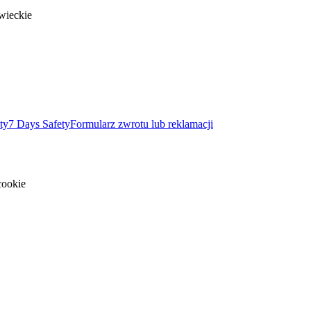
wieckie
ty
7 Days Safety
Formularz zwrotu lub reklamacji
cookie