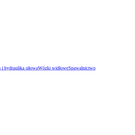
i hydraulika siłowa
Wózki widłowe
Spawalnictwo