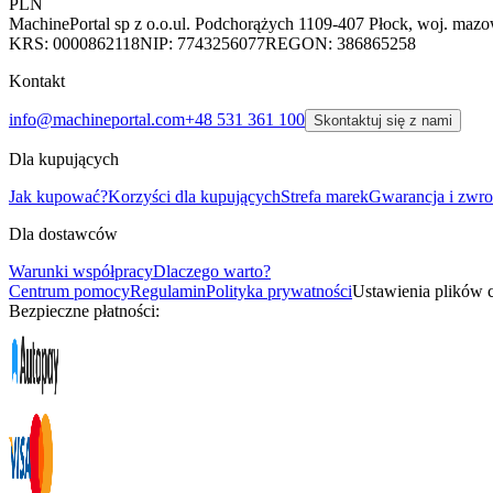
PLN
MachinePortal sp z o.o.
ul. Podchorążych 11
09-407 Płock, woj. mazo
KRS: 0000862118
NIP: 7743256077
REGON: 386865258
Kontakt
info@machineportal.com
+48 531 361 100
Skontaktuj się z nami
Dla kupujących
Jak kupować?
Korzyści dla kupujących
Strefa marek
Gwarancja i zwro
Dla dostawców
Warunki współpracy
Dlaczego warto?
Centrum pomocy
Regulamin
Polityka prywatności
Ustawienia plików 
Bezpieczne płatności: