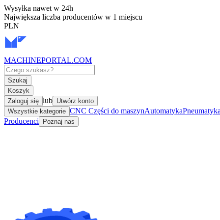
Wysyłka nawet w 24h
Największa liczba producentów w 1 miejscu
PLN
MACHINEPORTAL
.COM
Szukaj
Koszyk
lub
Zaloguj się
Utwórz konto
CNC Części do maszyn
Automatyka
Pneumatyka 
Wszystkie kategorie
Producenci
Poznaj nas