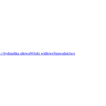
i hydraulika siłowa
Wózki widłowe
Spawalnictwo