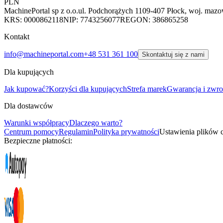
PLN
MachinePortal sp z o.o.
ul. Podchorążych 11
09-407 Płock, woj. mazo
KRS: 0000862118
NIP: 7743256077
REGON: 386865258
Kontakt
info@machineportal.com
+48 531 361 100
Skontaktuj się z nami
Dla kupujących
Jak kupować?
Korzyści dla kupujących
Strefa marek
Gwarancja i zwro
Dla dostawców
Warunki współpracy
Dlaczego warto?
Centrum pomocy
Regulamin
Polityka prywatności
Ustawienia plików 
Bezpieczne płatności: