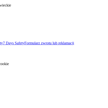
wieckie
ty
7 Days Safety
Formularz zwrotu lub reklamacji
cookie