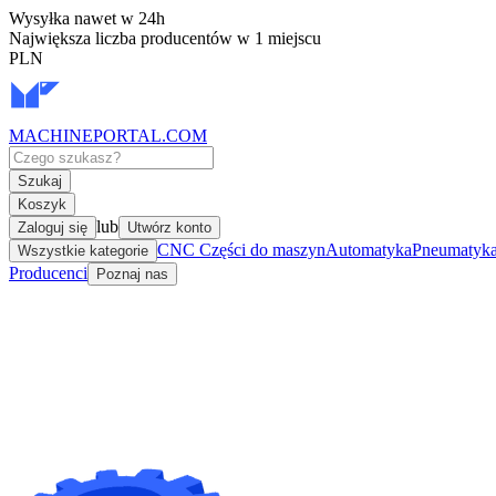
Wysyłka nawet w 24h
Największa liczba producentów w 1 miejscu
PLN
MACHINEPORTAL
.COM
Szukaj
Koszyk
lub
Zaloguj się
Utwórz konto
CNC Części do maszyn
Automatyka
Pneumatyka 
Wszystkie kategorie
Producenci
Poznaj nas