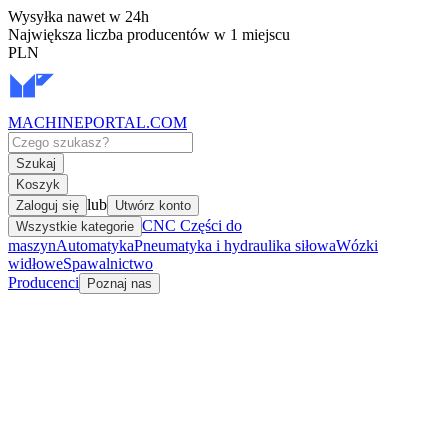
Wysyłka nawet w 24h
Największa liczba producentów w 1 miejscu
PLN
MACHINEPORTAL
.COM
Szukaj
Koszyk
lub
Zaloguj się
Utwórz konto
CNC Części do
Wszystkie kategorie
maszyn
Automatyka
Pneumatyka i hydraulika siłowa
Wózki
widłowe
Spawalnictwo
Producenci
Poznaj nas