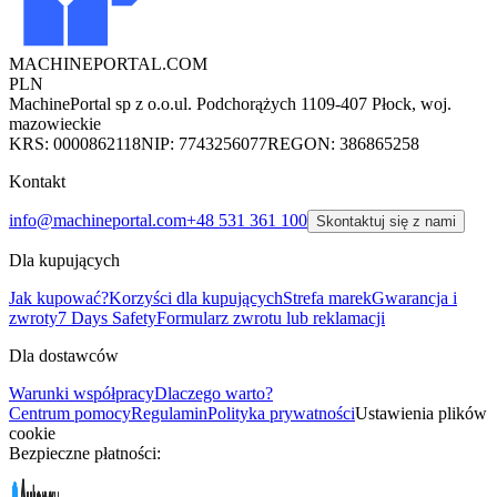
MACHINEPORTAL
.COM
PLN
MachinePortal sp z o.o.
ul. Podchorążych 11
09-407 Płock, woj.
mazowieckie
KRS: 0000862118
NIP: 7743256077
REGON: 386865258
Kontakt
info@machineportal.com
+48 531 361 100
Skontaktuj się z nami
Dla kupujących
Jak kupować?
Korzyści dla kupujących
Strefa marek
Gwarancja i
zwroty
7 Days Safety
Formularz zwrotu lub reklamacji
Dla dostawców
Warunki współpracy
Dlaczego warto?
Centrum pomocy
Regulamin
Polityka prywatności
Ustawienia plików
cookie
Bezpieczne płatności: