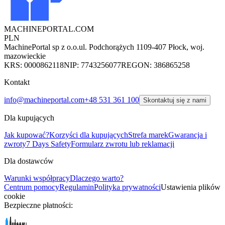
MACHINEPORTAL
.COM
PLN
MachinePortal sp z o.o.
ul. Podchorążych 11
09-407 Płock, woj.
mazowieckie
KRS: 0000862118
NIP: 7743256077
REGON: 386865258
Kontakt
info@machineportal.com
+48 531 361 100
Skontaktuj się z nami
Dla kupujących
Jak kupować?
Korzyści dla kupujących
Strefa marek
Gwarancja i
zwroty
7 Days Safety
Formularz zwrotu lub reklamacji
Dla dostawców
Warunki współpracy
Dlaczego warto?
Centrum pomocy
Regulamin
Polityka prywatności
Ustawienia plików
cookie
Bezpieczne płatności: