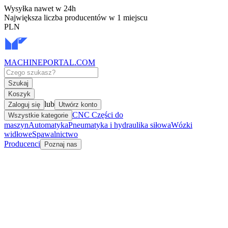
Wysyłka nawet w 24h
Największa liczba producentów w 1 miejscu
PLN
MACHINEPORTAL
.COM
Szukaj
Koszyk
lub
Zaloguj się
Utwórz konto
CNC Części do
Wszystkie kategorie
maszyn
Automatyka
Pneumatyka i hydraulika siłowa
Wózki
widłowe
Spawalnictwo
Producenci
Poznaj nas