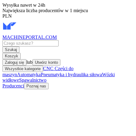
Wysyłka nawet w 24h
Największa liczba producentów w 1 miejscu
PLN
MACHINEPORTAL
.COM
Szukaj
Koszyk
lub
Zaloguj się
Utwórz konto
CNC Części do
Wszystkie kategorie
maszyn
Automatyka
Pneumatyka i hydraulika siłowa
Wózki
widłowe
Spawalnictwo
Producenci
Poznaj nas