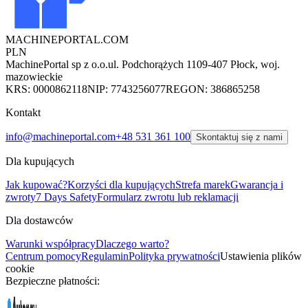
MACHINEPORTAL
.COM
PLN
MachinePortal sp z o.o.
ul. Podchorążych 11
09-407 Płock, woj.
mazowieckie
KRS: 0000862118
NIP: 7743256077
REGON: 386865258
Kontakt
info@machineportal.com
+48 531 361 100
Skontaktuj się z nami
Dla kupujących
Jak kupować?
Korzyści dla kupujących
Strefa marek
Gwarancja i
zwroty
7 Days Safety
Formularz zwrotu lub reklamacji
Dla dostawców
Warunki współpracy
Dlaczego warto?
Centrum pomocy
Regulamin
Polityka prywatności
Ustawienia plików
cookie
Bezpieczne płatności: