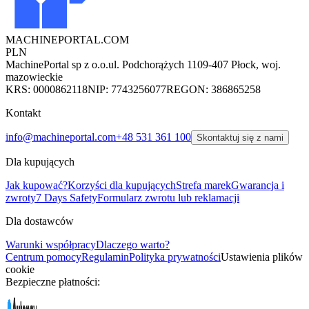
MACHINEPORTAL
.COM
PLN
MachinePortal sp z o.o.
ul. Podchorążych 11
09-407 Płock, woj.
mazowieckie
KRS: 0000862118
NIP: 7743256077
REGON: 386865258
Kontakt
info@machineportal.com
+48 531 361 100
Skontaktuj się z nami
Dla kupujących
Jak kupować?
Korzyści dla kupujących
Strefa marek
Gwarancja i
zwroty
7 Days Safety
Formularz zwrotu lub reklamacji
Dla dostawców
Warunki współpracy
Dlaczego warto?
Centrum pomocy
Regulamin
Polityka prywatności
Ustawienia plików
cookie
Bezpieczne płatności: