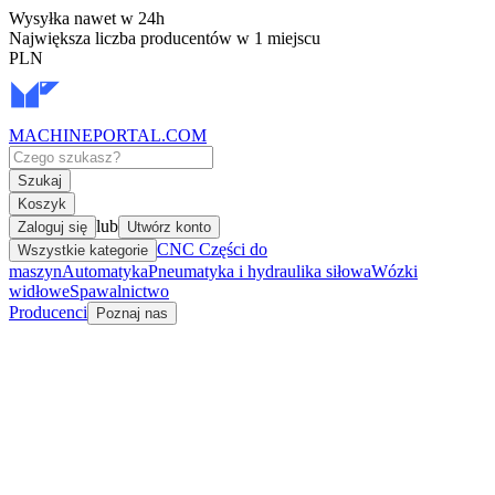
Wysyłka nawet w 24h
Największa liczba producentów w 1 miejscu
PLN
MACHINEPORTAL
.COM
Szukaj
Koszyk
lub
Zaloguj się
Utwórz konto
CNC Części do
Wszystkie kategorie
maszyn
Automatyka
Pneumatyka i hydraulika siłowa
Wózki
widłowe
Spawalnictwo
Producenci
Poznaj nas