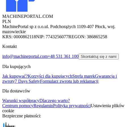
MACHINEPORTAL
.COM
PLN
MachinePortal sp z o.o.
ul. Podchorążych 11
09-407 Płock, woj.
mazowieckie
KRS: 0000862118
NIP: 7743256077
REGON: 386865258
Kontakt
info@machineportal.com
+48 531 361 100
Skontaktuj się z nami
Dla kupujących
Jak kupować?
Korzyści dla kupujących
Strefa marek
Gwarancja i
zwroty
7 Days Safety
Formularz zwrotu lub reklamacji
Dla dostawców
Warunki współpracy
Dlaczego warto?
Centrum pomocy
Regulamin
Polityka prywatności
Ustawienia plików
cookie
Bezpieczne płatności: