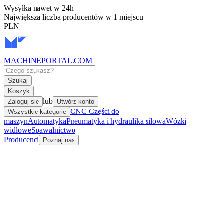
Wysyłka nawet w 24h
Największa liczba producentów w 1 miejscu
PLN
MACHINEPORTAL
.COM
Szukaj
Koszyk
lub
Zaloguj się
Utwórz konto
CNC Części do
Wszystkie kategorie
maszyn
Automatyka
Pneumatyka i hydraulika siłowa
Wózki
widłowe
Spawalnictwo
Producenci
Poznaj nas