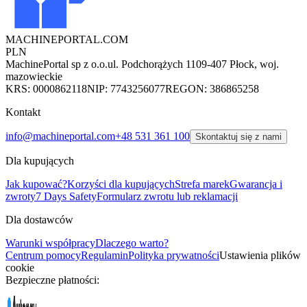
MACHINEPORTAL
.COM
PLN
MachinePortal sp z o.o.
ul. Podchorążych 11
09-407 Płock, woj.
mazowieckie
KRS: 0000862118
NIP: 7743256077
REGON: 386865258
Kontakt
info@machineportal.com
+48 531 361 100
Skontaktuj się z nami
Dla kupujących
Jak kupować?
Korzyści dla kupujących
Strefa marek
Gwarancja i
zwroty
7 Days Safety
Formularz zwrotu lub reklamacji
Dla dostawców
Warunki współpracy
Dlaczego warto?
Centrum pomocy
Regulamin
Polityka prywatności
Ustawienia plików
cookie
Bezpieczne płatności: