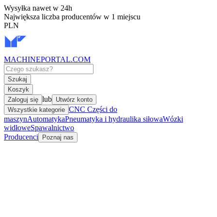
Wysyłka nawet w 24h
Największa liczba producentów w 1 miejscu
PLN
MACHINEPORTAL
.COM
Szukaj
Koszyk
lub
Zaloguj się
Utwórz konto
CNC Części do
Wszystkie kategorie
maszyn
Automatyka
Pneumatyka i hydraulika siłowa
Wózki
widłowe
Spawalnictwo
Producenci
Poznaj nas