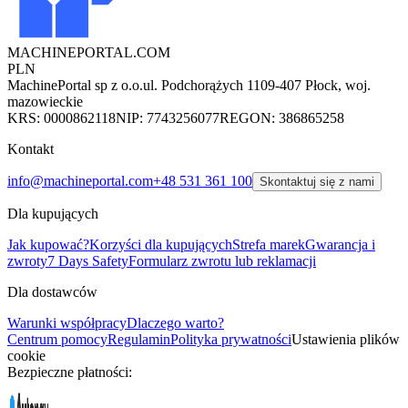
MACHINEPORTAL
.COM
PLN
MachinePortal sp z o.o.
ul. Podchorążych 11
09-407 Płock, woj.
mazowieckie
KRS: 0000862118
NIP: 7743256077
REGON: 386865258
Kontakt
info@machineportal.com
+48 531 361 100
Skontaktuj się z nami
Dla kupujących
Jak kupować?
Korzyści dla kupujących
Strefa marek
Gwarancja i
zwroty
7 Days Safety
Formularz zwrotu lub reklamacji
Dla dostawców
Warunki współpracy
Dlaczego warto?
Centrum pomocy
Regulamin
Polityka prywatności
Ustawienia plików
cookie
Bezpieczne płatności: