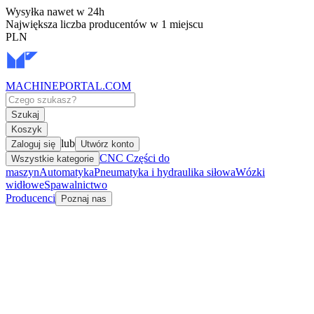
Wysyłka nawet w 24h
Największa liczba producentów w 1 miejscu
PLN
MACHINEPORTAL
.COM
Szukaj
Koszyk
lub
Zaloguj się
Utwórz konto
CNC Części do
Wszystkie kategorie
maszyn
Automatyka
Pneumatyka i hydraulika siłowa
Wózki
widłowe
Spawalnictwo
Producenci
Poznaj nas