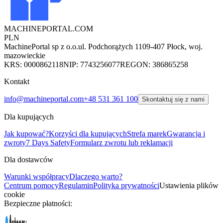
MACHINEPORTAL
.COM
PLN
MachinePortal sp z o.o.
ul. Podchorążych 11
09-407 Płock, woj.
mazowieckie
KRS: 0000862118
NIP: 7743256077
REGON: 386865258
Kontakt
info@machineportal.com
+48 531 361 100
Skontaktuj się z nami
Dla kupujących
Jak kupować?
Korzyści dla kupujących
Strefa marek
Gwarancja i
zwroty
7 Days Safety
Formularz zwrotu lub reklamacji
Dla dostawców
Warunki współpracy
Dlaczego warto?
Centrum pomocy
Regulamin
Polityka prywatności
Ustawienia plików
cookie
Bezpieczne płatności: