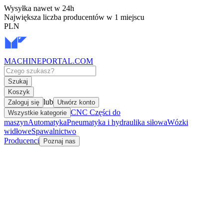
Wysyłka nawet w 24h
Największa liczba producentów w 1 miejscu
PLN
MACHINEPORTAL
.COM
Szukaj
Koszyk
lub
Zaloguj się
Utwórz konto
CNC Części do
Wszystkie kategorie
maszyn
Automatyka
Pneumatyka i hydraulika siłowa
Wózki
widłowe
Spawalnictwo
Producenci
Poznaj nas