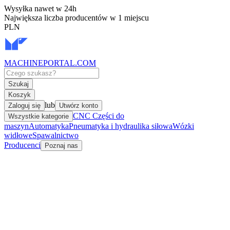
Wysyłka nawet w 24h
Największa liczba producentów w 1 miejscu
PLN
MACHINEPORTAL
.COM
Szukaj
Koszyk
lub
Zaloguj się
Utwórz konto
CNC Części do
Wszystkie kategorie
maszyn
Automatyka
Pneumatyka i hydraulika siłowa
Wózki
widłowe
Spawalnictwo
Producenci
Poznaj nas