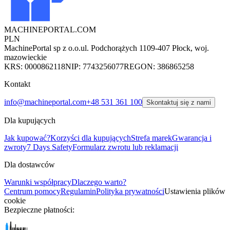
MACHINEPORTAL
.COM
PLN
MachinePortal sp z o.o.
ul. Podchorążych 11
09-407 Płock, woj.
mazowieckie
KRS: 0000862118
NIP: 7743256077
REGON: 386865258
Kontakt
info@machineportal.com
+48 531 361 100
Skontaktuj się z nami
Dla kupujących
Jak kupować?
Korzyści dla kupujących
Strefa marek
Gwarancja i
zwroty
7 Days Safety
Formularz zwrotu lub reklamacji
Dla dostawców
Warunki współpracy
Dlaczego warto?
Centrum pomocy
Regulamin
Polityka prywatności
Ustawienia plików
cookie
Bezpieczne płatności: