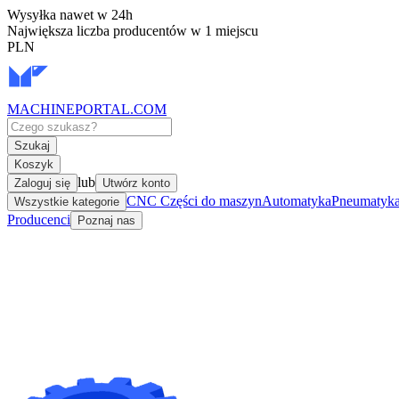
Wysyłka nawet w 24h
Największa liczba producentów w 1 miejscu
PLN
MACHINEPORTAL
.COM
Szukaj
Koszyk
lub
Zaloguj się
Utwórz konto
CNC Części do maszyn
Automatyka
Pneumatyka 
Wszystkie kategorie
Producenci
Poznaj nas