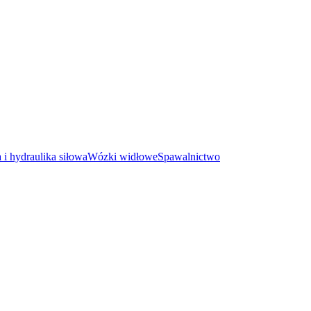
i hydraulika siłowa
Wózki widłowe
Spawalnictwo