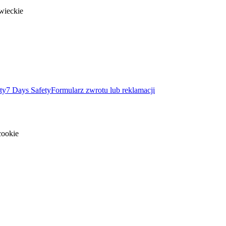
wieckie
ty
7 Days Safety
Formularz zwrotu lub reklamacji
cookie