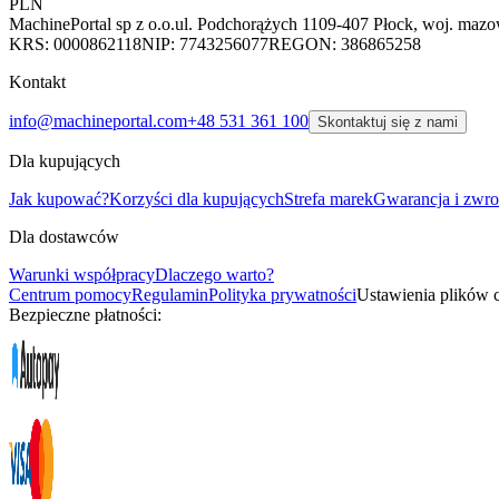
PLN
MachinePortal sp z o.o.
ul. Podchorążych 11
09-407 Płock, woj. mazo
KRS: 0000862118
NIP: 7743256077
REGON: 386865258
Kontakt
info@machineportal.com
+48 531 361 100
Skontaktuj się z nami
Dla kupujących
Jak kupować?
Korzyści dla kupujących
Strefa marek
Gwarancja i zwro
Dla dostawców
Warunki współpracy
Dlaczego warto?
Centrum pomocy
Regulamin
Polityka prywatności
Ustawienia plików 
Bezpieczne płatności: