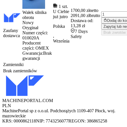
1 szt.
1700,00 zł
netto
U Ciebie
Wałek silnika
2091,00 zł
brutto
już
jutro
obrotu
Dostawa od:
Dodaj do k
Nowy
13,28 zł
Polska
Zapytaj lub ne
Oryginał
Zaufany
7 Days
Numer części:
Brak zwrotów
dostawca
,
Safety
010020A
Września
Producent
części:
OMEX
Gwarancja:
Brak
gwarancji
Zamienniki
Brak zamienników
MACHINEPORTAL
.COM
PLN
MachinePortal sp z o.o.
ul. Podchorążych 11
09-407 Płock, woj.
mazowieckie
KRS: 0000862118
NIP: 7743256077
REGON: 386865258