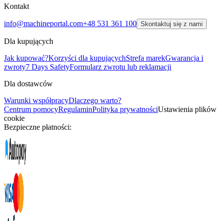
Kontakt
info@machineportal.com
+48 531 361 100
Skontaktuj się z nami
Dla kupujących
Jak kupować?
Korzyści dla kupujących
Strefa marek
Gwarancja i
zwroty
7 Days Safety
Formularz zwrotu lub reklamacji
Dla dostawców
Warunki współpracy
Dlaczego warto?
Centrum pomocy
Regulamin
Polityka prywatności
Ustawienia plików
cookie
Bezpieczne płatności: