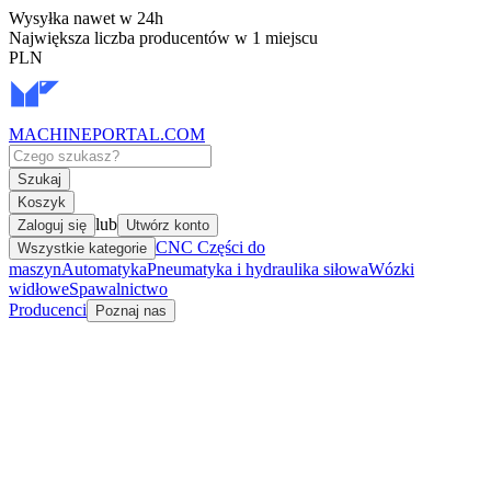
Wysyłka nawet w 24h
Największa liczba producentów w 1 miejscu
PLN
MACHINEPORTAL
.COM
Szukaj
Koszyk
lub
Zaloguj się
Utwórz konto
CNC Części do
Wszystkie kategorie
maszyn
Automatyka
Pneumatyka i hydraulika siłowa
Wózki
widłowe
Spawalnictwo
Producenci
Poznaj nas