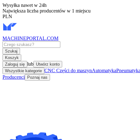
Wysyłka nawet w 24h
Największa liczba producentów w 1 miejscu
PLN
MACHINEPORTAL
.COM
Szukaj
Koszyk
lub
Zaloguj się
Utwórz konto
CNC Części do maszyn
Automatyka
Pneumatyka 
Wszystkie kategorie
Producenci
Poznaj nas