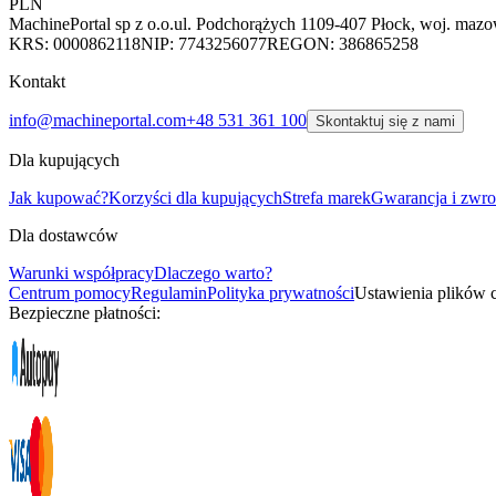
PLN
MachinePortal sp z o.o.
ul. Podchorążych 11
09-407 Płock, woj. mazo
KRS: 0000862118
NIP: 7743256077
REGON: 386865258
Kontakt
info@machineportal.com
+48 531 361 100
Skontaktuj się z nami
Dla kupujących
Jak kupować?
Korzyści dla kupujących
Strefa marek
Gwarancja i zwro
Dla dostawców
Warunki współpracy
Dlaczego warto?
Centrum pomocy
Regulamin
Polityka prywatności
Ustawienia plików 
Bezpieczne płatności: