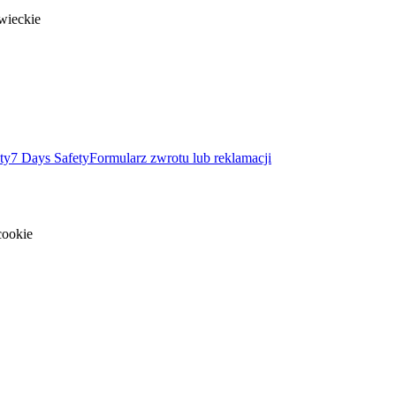
wieckie
ty
7 Days Safety
Formularz zwrotu lub reklamacji
cookie