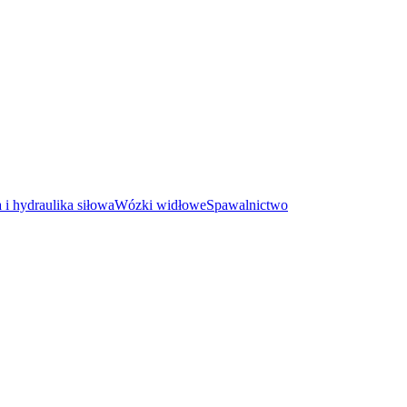
i hydraulika siłowa
Wózki widłowe
Spawalnictwo