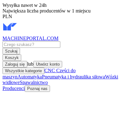
Wysyłka nawet w 24h
Największa liczba producentów w 1 miejscu
PLN
MACHINEPORTAL
.COM
Szukaj
Koszyk
lub
Zaloguj się
Utwórz konto
CNC Części do
Wszystkie kategorie
maszyn
Automatyka
Pneumatyka i hydraulika siłowa
Wózki
widłowe
Spawalnictwo
Producenci
Poznaj nas