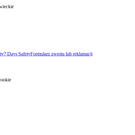
wieckie
ty
7 Days Safety
Formularz zwrotu lub reklamacji
cookie