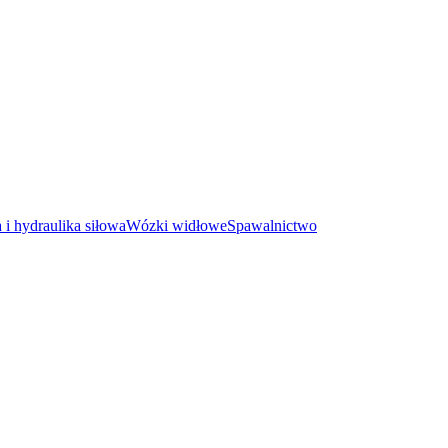
i hydraulika siłowa
Wózki widłowe
Spawalnictwo