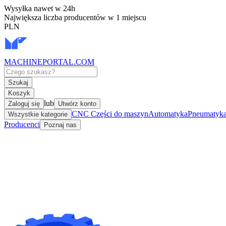
Wysyłka nawet w 24h
Największa liczba producentów w 1 miejscu
PLN
MACHINEPORTAL
.COM
Szukaj
Koszyk
lub
Zaloguj się
Utwórz konto
CNC Części do maszyn
Automatyka
Pneumatyka 
Wszystkie kategorie
Producenci
Poznaj nas