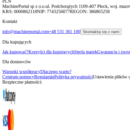
PLN
MachinePortal sp z o.o.
ul. Podchorążych 11
09-407 Płock, woj. mazo
KRS: 0000862118
NIP: 7743256077
REGON: 386865258
Kontakt
info@machineportal.com
+48 531 361 100
Skontaktuj się z nami
Dla kupujących
Jak kupować?
Korzyści dla kupujących
Strefa marek
Gwarancja i zwro
Dla dostawców
Warunki współpracy
Dlaczego warto?
Centrum pomocy
Regulamin
Polityka prywatności
Ustawienia plików 
Bezpieczne płatności: