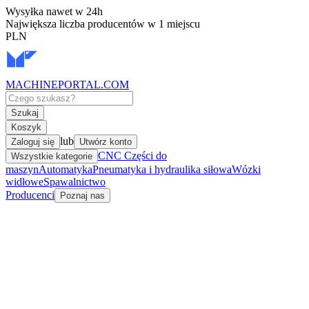
Wysyłka nawet w 24h
Największa liczba producentów w 1 miejscu
PLN
MACHINEPORTAL
.COM
Szukaj
Koszyk
lub
Zaloguj się
Utwórz konto
CNC Części do
Wszystkie kategorie
maszyn
Automatyka
Pneumatyka i hydraulika siłowa
Wózki
widłowe
Spawalnictwo
Producenci
Poznaj nas