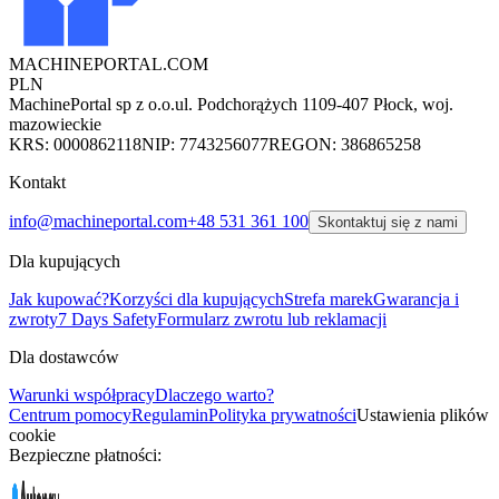
MACHINEPORTAL
.COM
PLN
MachinePortal sp z o.o.
ul. Podchorążych 11
09-407 Płock, woj.
mazowieckie
KRS: 0000862118
NIP: 7743256077
REGON: 386865258
Kontakt
info@machineportal.com
+48 531 361 100
Skontaktuj się z nami
Dla kupujących
Jak kupować?
Korzyści dla kupujących
Strefa marek
Gwarancja i
zwroty
7 Days Safety
Formularz zwrotu lub reklamacji
Dla dostawców
Warunki współpracy
Dlaczego warto?
Centrum pomocy
Regulamin
Polityka prywatności
Ustawienia plików
cookie
Bezpieczne płatności: