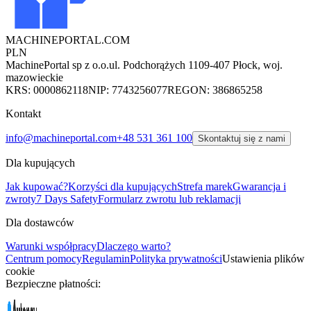
MACHINEPORTAL
.COM
PLN
MachinePortal sp z o.o.
ul. Podchorążych 11
09-407 Płock, woj.
mazowieckie
KRS: 0000862118
NIP: 7743256077
REGON: 386865258
Kontakt
info@machineportal.com
+48 531 361 100
Skontaktuj się z nami
Dla kupujących
Jak kupować?
Korzyści dla kupujących
Strefa marek
Gwarancja i
zwroty
7 Days Safety
Formularz zwrotu lub reklamacji
Dla dostawców
Warunki współpracy
Dlaczego warto?
Centrum pomocy
Regulamin
Polityka prywatności
Ustawienia plików
cookie
Bezpieczne płatności: