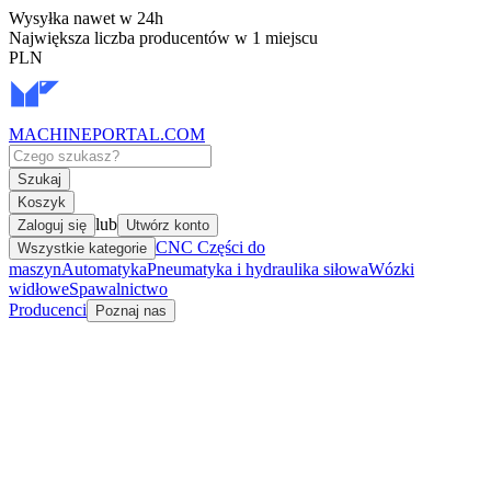
Wysyłka nawet w 24h
Największa liczba producentów w 1 miejscu
PLN
MACHINEPORTAL
.COM
Szukaj
Koszyk
lub
Zaloguj się
Utwórz konto
CNC Części do
Wszystkie kategorie
maszyn
Automatyka
Pneumatyka i hydraulika siłowa
Wózki
widłowe
Spawalnictwo
Producenci
Poznaj nas