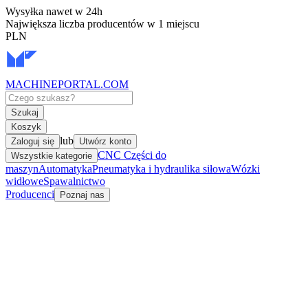
Wysyłka nawet w 24h
Największa liczba producentów w 1 miejscu
PLN
MACHINEPORTAL
.COM
Szukaj
Koszyk
lub
Zaloguj się
Utwórz konto
CNC Części do
Wszystkie kategorie
maszyn
Automatyka
Pneumatyka i hydraulika siłowa
Wózki
widłowe
Spawalnictwo
Producenci
Poznaj nas