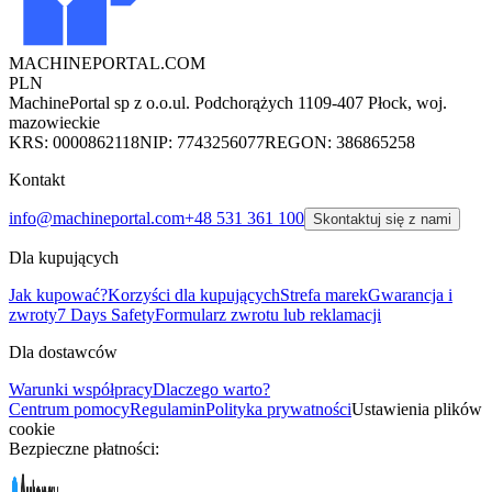
MACHINEPORTAL
.COM
PLN
MachinePortal sp z o.o.
ul. Podchorążych 11
09-407 Płock, woj.
mazowieckie
KRS: 0000862118
NIP: 7743256077
REGON: 386865258
Kontakt
info@machineportal.com
+48 531 361 100
Skontaktuj się z nami
Dla kupujących
Jak kupować?
Korzyści dla kupujących
Strefa marek
Gwarancja i
zwroty
7 Days Safety
Formularz zwrotu lub reklamacji
Dla dostawców
Warunki współpracy
Dlaczego warto?
Centrum pomocy
Regulamin
Polityka prywatności
Ustawienia plików
cookie
Bezpieczne płatności: