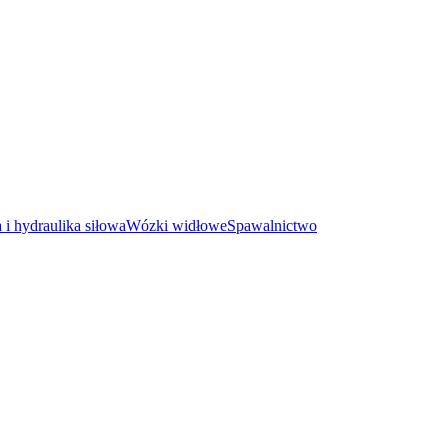
i hydraulika siłowa
Wózki widłowe
Spawalnictwo