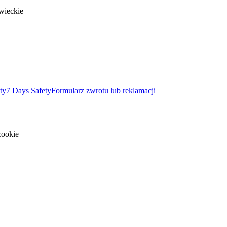
wieckie
ty
7 Days Safety
Formularz zwrotu lub reklamacji
cookie