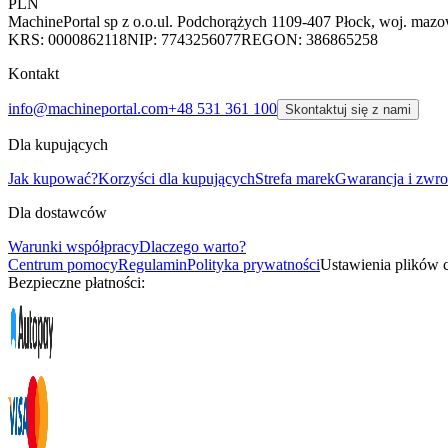
PLN
MachinePortal sp z o.o.
ul. Podchorążych 11
09-407 Płock, woj. mazo
KRS: 0000862118
NIP: 7743256077
REGON: 386865258
Kontakt
info@machineportal.com
+48 531 361 100
Skontaktuj się z nami
Dla kupujących
Jak kupować?
Korzyści dla kupujących
Strefa marek
Gwarancja i zwro
Dla dostawców
Warunki współpracy
Dlaczego warto?
Centrum pomocy
Regulamin
Polityka prywatności
Ustawienia plików 
Bezpieczne płatności: