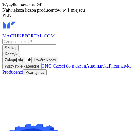
Wysyłka nawet w 24h
Największa liczba producentów w 1 miejscu
PLN
MACHINEPORTAL
.COM
Szukaj
Koszyk
lub
Zaloguj się
Utwórz konto
CNC Części do maszyn
Automatyka
Pneumatyka 
Wszystkie kategorie
Producenci
Poznaj nas