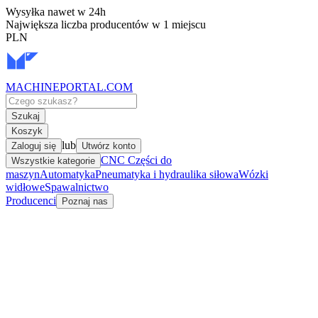
Wysyłka nawet w 24h
Największa liczba producentów w 1 miejscu
PLN
MACHINEPORTAL
.COM
Szukaj
Koszyk
lub
Zaloguj się
Utwórz konto
CNC Części do
Wszystkie kategorie
maszyn
Automatyka
Pneumatyka i hydraulika siłowa
Wózki
widłowe
Spawalnictwo
Producenci
Poznaj nas