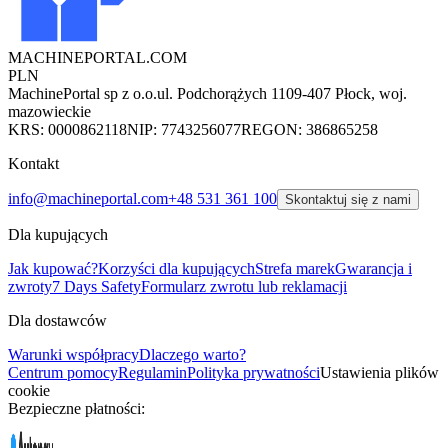
MACHINEPORTAL
.COM
PLN
MachinePortal sp z o.o.
ul. Podchorążych 11
09-407 Płock, woj.
mazowieckie
KRS: 0000862118
NIP: 7743256077
REGON: 386865258
Kontakt
info@machineportal.com
+48 531 361 100
Skontaktuj się z nami
Dla kupujących
Jak kupować?
Korzyści dla kupujących
Strefa marek
Gwarancja i
zwroty
7 Days Safety
Formularz zwrotu lub reklamacji
Dla dostawców
Warunki współpracy
Dlaczego warto?
Centrum pomocy
Regulamin
Polityka prywatności
Ustawienia plików
cookie
Bezpieczne płatności: