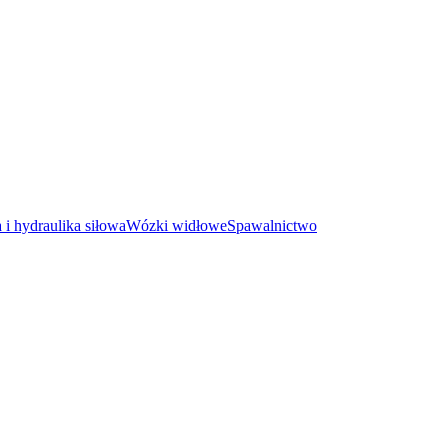
i hydraulika siłowa
Wózki widłowe
Spawalnictwo