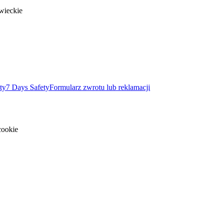
wieckie
ty
7 Days Safety
Formularz zwrotu lub reklamacji
cookie