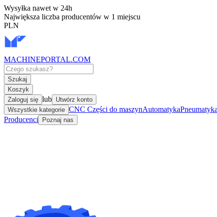
Wysyłka nawet w 24h
Największa liczba producentów w 1 miejscu
PLN
MACHINEPORTAL
.COM
Szukaj
Koszyk
lub
Zaloguj się
Utwórz konto
CNC Części do maszyn
Automatyka
Pneumatyka 
Wszystkie kategorie
Producenci
Poznaj nas