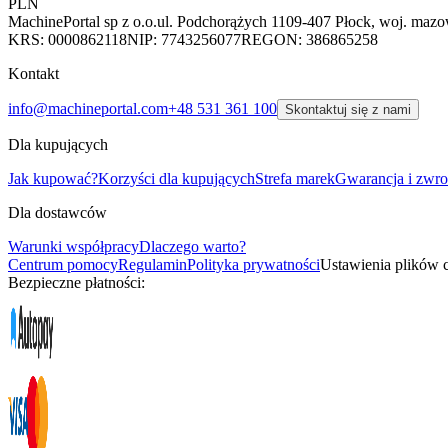
PLN
MachinePortal sp z o.o.
ul. Podchorążych 11
09-407 Płock, woj. mazo
KRS: 0000862118
NIP: 7743256077
REGON: 386865258
Kontakt
info@machineportal.com
+48 531 361 100
Skontaktuj się z nami
Dla kupujących
Jak kupować?
Korzyści dla kupujących
Strefa marek
Gwarancja i zwro
Dla dostawców
Warunki współpracy
Dlaczego warto?
Centrum pomocy
Regulamin
Polityka prywatności
Ustawienia plików 
Bezpieczne płatności: