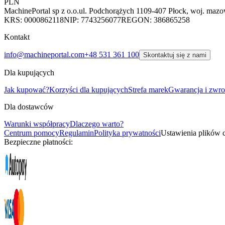
PLN
MachinePortal sp z o.o.
ul. Podchorążych 11
09-407 Płock, woj. mazo
KRS: 0000862118
NIP: 7743256077
REGON: 386865258
Kontakt
info@machineportal.com
+48 531 361 100
Skontaktuj się z nami
Dla kupujących
Jak kupować?
Korzyści dla kupujących
Strefa marek
Gwarancja i zwro
Dla dostawców
Warunki współpracy
Dlaczego warto?
Centrum pomocy
Regulamin
Polityka prywatności
Ustawienia plików 
Bezpieczne płatności: