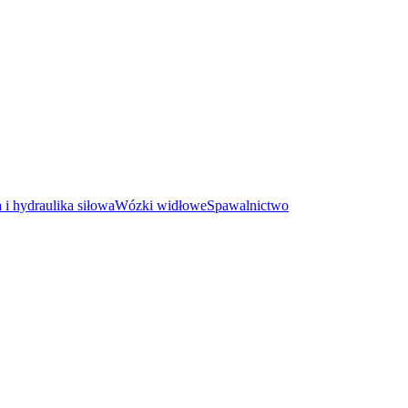
i hydraulika siłowa
Wózki widłowe
Spawalnictwo