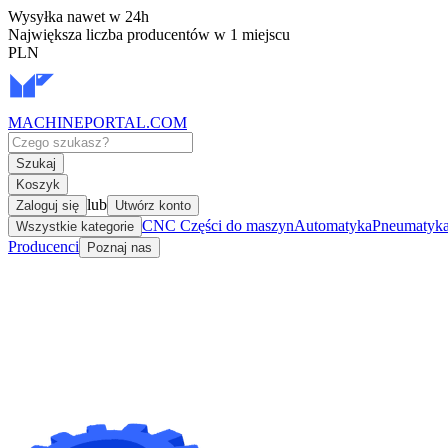
Wysyłka nawet w 24h
Największa liczba producentów w 1 miejscu
PLN
MACHINEPORTAL
.COM
Szukaj
Koszyk
lub
Zaloguj się
Utwórz konto
CNC Części do maszyn
Automatyka
Pneumatyka 
Wszystkie kategorie
Producenci
Poznaj nas