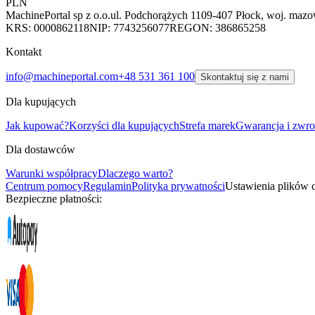
PLN
MachinePortal sp z o.o.
ul. Podchorążych 11
09-407 Płock, woj. mazo
KRS: 0000862118
NIP: 7743256077
REGON: 386865258
Kontakt
info@machineportal.com
+48 531 361 100
Skontaktuj się z nami
Dla kupujących
Jak kupować?
Korzyści dla kupujących
Strefa marek
Gwarancja i zwro
Dla dostawców
Warunki współpracy
Dlaczego warto?
Centrum pomocy
Regulamin
Polityka prywatności
Ustawienia plików 
Bezpieczne płatności: