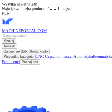
Wysyłka nawet w 24h
Największa liczba producentów w 1 miejscu
PLN
MACHINEPORTAL
.COM
Szukaj
Koszyk
lub
Zaloguj się
Utwórz konto
CNC Części do maszyn
Automatyka
Pneumatyka 
Wszystkie kategorie
Producenci
Poznaj nas