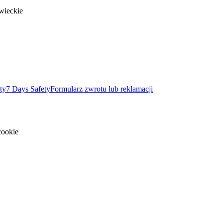
wieckie
ty
7 Days Safety
Formularz zwrotu lub reklamacji
cookie