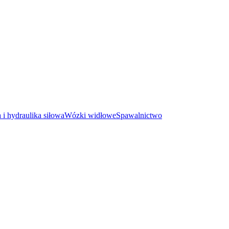
i hydraulika siłowa
Wózki widłowe
Spawalnictwo