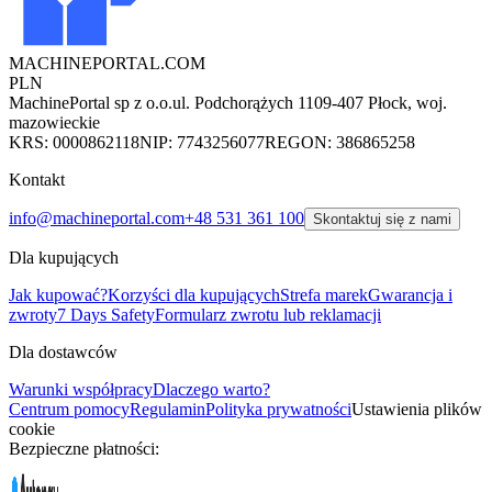
MACHINEPORTAL
.COM
PLN
MachinePortal sp z o.o.
ul. Podchorążych 11
09-407 Płock, woj.
mazowieckie
KRS: 0000862118
NIP: 7743256077
REGON: 386865258
Kontakt
info@machineportal.com
+48 531 361 100
Skontaktuj się z nami
Dla kupujących
Jak kupować?
Korzyści dla kupujących
Strefa marek
Gwarancja i
zwroty
7 Days Safety
Formularz zwrotu lub reklamacji
Dla dostawców
Warunki współpracy
Dlaczego warto?
Centrum pomocy
Regulamin
Polityka prywatności
Ustawienia plików
cookie
Bezpieczne płatności: