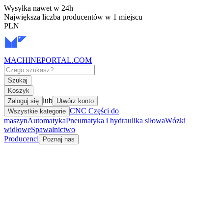
Wysyłka nawet w 24h
Największa liczba producentów w 1 miejscu
PLN
MACHINEPORTAL
.COM
Szukaj
Koszyk
lub
Zaloguj się
Utwórz konto
CNC Części do
Wszystkie kategorie
maszyn
Automatyka
Pneumatyka i hydraulika siłowa
Wózki
widłowe
Spawalnictwo
Producenci
Poznaj nas