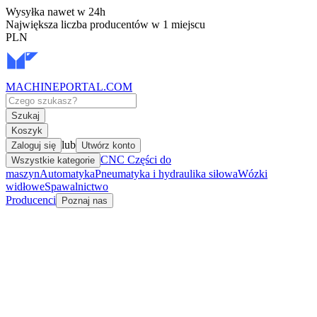
Wysyłka nawet w 24h
Największa liczba producentów w 1 miejscu
PLN
MACHINEPORTAL
.COM
Szukaj
Koszyk
lub
Zaloguj się
Utwórz konto
CNC Części do
Wszystkie kategorie
maszyn
Automatyka
Pneumatyka i hydraulika siłowa
Wózki
widłowe
Spawalnictwo
Producenci
Poznaj nas