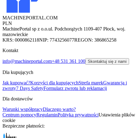
MACHINEPORTAL
.COM
PLN
MachinePortal sp z o.o.
ul. Podchorążych 11
09-407 Płock, woj.
mazowieckie
KRS: 0000862118
NIP: 7743256077
REGON: 386865258
Kontakt
info@machineportal.com
+48 531 361 100
Skontaktuj się z nami
Dla kupujących
Jak kupować?
Korzyści dla kupujących
Strefa marek
Gwarancja i
zwroty
7 Days Safety
Formularz zwrotu lub reklamacji
Dla dostawców
Warunki współpracy
Dlaczego warto?
Centrum pomocy
Regulamin
Polityka prywatności
Ustawienia plików
cookie
Bezpieczne płatności: