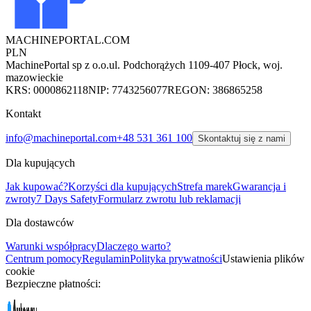
MACHINEPORTAL
.COM
PLN
MachinePortal sp z o.o.
ul. Podchorążych 11
09-407 Płock, woj.
mazowieckie
KRS: 0000862118
NIP: 7743256077
REGON: 386865258
Kontakt
info@machineportal.com
+48 531 361 100
Skontaktuj się z nami
Dla kupujących
Jak kupować?
Korzyści dla kupujących
Strefa marek
Gwarancja i
zwroty
7 Days Safety
Formularz zwrotu lub reklamacji
Dla dostawców
Warunki współpracy
Dlaczego warto?
Centrum pomocy
Regulamin
Polityka prywatności
Ustawienia plików
cookie
Bezpieczne płatności: