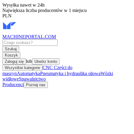
Wysyłka nawet w 24h
Największa liczba producentów w 1 miejscu
PLN
MACHINEPORTAL
.COM
Szukaj
Koszyk
lub
Zaloguj się
Utwórz konto
CNC Części do
Wszystkie kategorie
maszyn
Automatyka
Pneumatyka i hydraulika siłowa
Wózki
widłowe
Spawalnictwo
Producenci
Poznaj nas