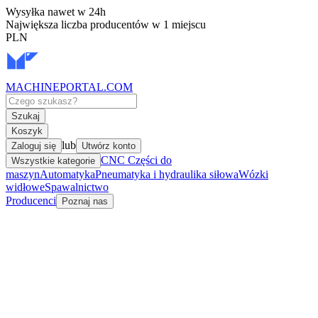
Wysyłka nawet w 24h
Największa liczba producentów w 1 miejscu
PLN
MACHINEPORTAL
.COM
Szukaj
Koszyk
lub
Zaloguj się
Utwórz konto
CNC Części do
Wszystkie kategorie
maszyn
Automatyka
Pneumatyka i hydraulika siłowa
Wózki
widłowe
Spawalnictwo
Producenci
Poznaj nas