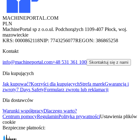
MACHINEPORTAL
.COM
PLN
MachinePortal sp z o.o.
ul. Podchorążych 11
09-407 Płock, woj.
mazowieckie
KRS: 0000862118
NIP: 7743256077
REGON: 386865258
Kontakt
info@machineportal.com
+48 531 361 100
Skontaktuj się z nami
Dla kupujących
Jak kupować?
Korzyści dla kupujących
Strefa marek
Gwarancja i
zwroty
7 Days Safety
Formularz zwrotu lub reklamacji
Dla dostawców
Warunki współpracy
Dlaczego warto?
Centrum pomocy
Regulamin
Polityka prywatności
Ustawienia plików
cookie
Bezpieczne płatności: