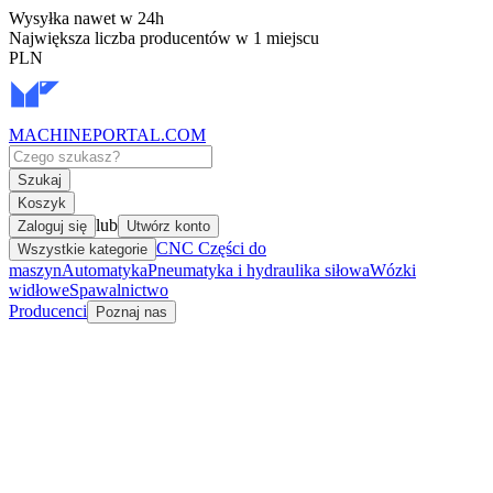
Wysyłka nawet w 24h
Największa liczba producentów w 1 miejscu
PLN
MACHINEPORTAL
.COM
Szukaj
Koszyk
lub
Zaloguj się
Utwórz konto
CNC Części do
Wszystkie kategorie
maszyn
Automatyka
Pneumatyka i hydraulika siłowa
Wózki
widłowe
Spawalnictwo
Producenci
Poznaj nas