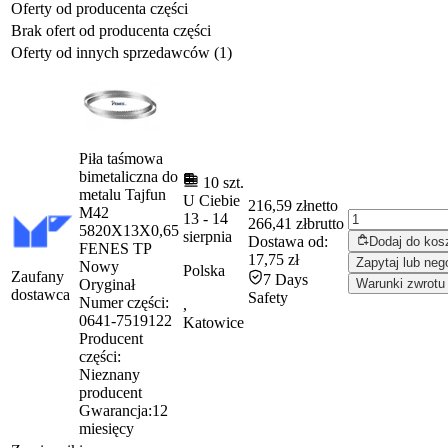
Oferty od producenta części
Brak ofert od producenta części
Oferty od innych sprzedawców (1)
Piła taśmowa
bimetaliczna do
10 szt.
metalu Tajfun
U Ciebie
216,59 zł
netto
M42
13
-
14
266,41 zł
brutto
5820X13X0,65
sierpnia
Dostawa od:
Dodaj do kos
FENES TP
17,75 zł
Zapytaj lub neg
Nowy
Polska
Zaufany
7 Days
Oryginał
Warunki zwrotu
dostawca
Safety
Numer części:
,
0641-7519122
Katowice
Producent
części:
Nieznany
producent
Gwarancja:
12
miesięcy