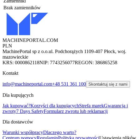
Zamienniki
Brak zamienników
MACHINEPORTAL
.COM
PLN
MachinePortal sp z o.o.
ul. Podchorążych 11
09-407 Płock, woj.
mazowieckie
KRS: 0000862118
NIP: 7743256077
REGON: 386865258
Kontakt
info@machineportal.com
+48 531 361 100
Skontaktuj się z nami
Dla kupujących
Jak kupować?
Korzyści dla kupujących
Strefa marek
Gwarancja i
zwroty
7 Days Safety
Formularz zwrotu lub reklamacji
Dla dostawców
Warunki współpracy
Dlaczego warto?
Centrum pomocy
Regulamin
Polityka prywatności
Ustawienia plików