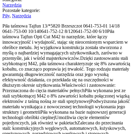
Narzędzia
Pozostałe kategorie:
Piły
,
Narzędzia
Piła taśmowa Tajfun 13/*5820 Brzeszczot 0641-753-01 14/18
0641-753-00 10/140641-752-12 8/120641-752-00 6/10Piła
taśmowa Tajfun Opti Cut M42 to narzędzie, które łączy
innowacyjność i wydajność, stając się nieocenionym wsparciem w
obróbce metalu. Jej wyjątkowa konstrukcja została stworzona z
myślą o najbardziej wymagających użytkownikach, zarówno w
przemyśle, jak i wśród majsterkowiczów.Dzięki zastosowaniu stali
szybkotnącej M42, piła taśmowa charakteryzuje się 8% zawartością
kobaltu, co znacząco poprawia jej trwałość. Tego rodzaju materiały
gwarantują długowieczność narzędzia oraz jego wysoką
efektywność działania, co przekłada się na oszczędności w
dłuższym okresie użytkowania.Właściwości i zastosowanie:
Przeznaczona do cięcia materiałów pełnychPiła wykonana jest ze
stali szybkotnącej M42 o 8% zawartości kobaltu połączonej wiązką
elektronów z taśmą nośną ze stali sprężynowejPodwyższona jakość
materiału wynikająca z nowoczesnej technologii wykonania jego
struktury i geometriiPiła wykonana na bazie najnowszej generacji
technologii obróbki cieplnejUmożliwia cięcie elementów
pojedynczych, jak również w pakietachZalecana do przecinania
stali: konstrukcyjnych węglowych, automatowych, łożyskowych,
sprężynowych, narzędziowych węglowych i stopowych,