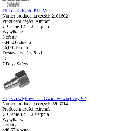
Filtr do farby do PJ HVLP
Numer producenta części:
2101602
Producent części:
Aircraft
U Ciebie
12
-
13 sierpnia
Wysyłka z:
3 oferty
od
45,60 zł
netto
56,09 zł
brutto
Dostawa od:
13,28 zł
7 Days Safety
Złączka wtykowa stal Gwint wewnętrzny ½"
Numer producenta części:
2203014
Producent części:
Aircraft
U Ciebie
12
-
13 sierpnia
Wysyłka z:
3 oferty
od
8,55 zł
netto