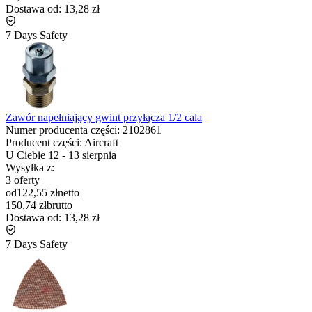
Dostawa od:
13,28 zł
7 Days Safety
Zawór napełniający gwint przyłącza 1/2 cala
Numer producenta części:
2102861
Producent części:
Aircraft
U Ciebie
12
-
13 sierpnia
Wysyłka z:
3 oferty
od
122,55 zł
netto
150,74 zł
brutto
Dostawa od:
13,28 zł
7 Days Safety