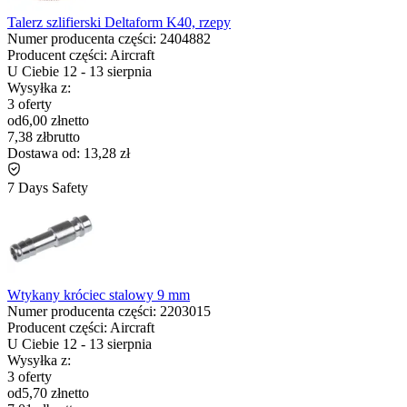
Talerz szlifierski Deltaform K40, rzepy
Numer producenta części:
2404882
Producent części:
Aircraft
U Ciebie
12
-
13 sierpnia
Wysyłka z:
3 oferty
od
6,00 zł
netto
7,38 zł
brutto
Dostawa od:
13,28 zł
7 Days Safety
Wtykany króciec stalowy 9 mm
Numer producenta części:
2203015
Producent części:
Aircraft
U Ciebie
12
-
13 sierpnia
Wysyłka z:
3 oferty
od
5,70 zł
netto