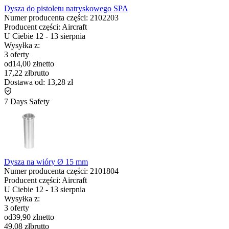
Dysza do pistoletu natryskowego SPA
Numer producenta części:
2102203
Producent części:
Aircraft
U Ciebie
12
-
13 sierpnia
Wysyłka z:
3 oferty
od
14,00 zł
netto
17,22 zł
brutto
Dostawa od:
13,28 zł
7 Days Safety
Dysza na wióry Ø 15 mm
Numer producenta części:
2101804
Producent części:
Aircraft
U Ciebie
12
-
13 sierpnia
Wysyłka z:
3 oferty
od
39,90 zł
netto
49,08 zł
brutto