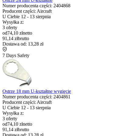
Ostrze 24 mm U-kształtne
Numer producenta części:
2404868
Producent części:
Aircraft
U Ciebie
12
-
13 sierpnia
Wysyłka z:
3 oferty
od
74,10 zł
netto
91,14 zł
brutto
Dostawa od:
13,28 zł
7 Days Safety
Ostrze 18 mm U-kształtne wygięcie
Numer producenta części:
2404861
Producent części:
Aircraft
U Ciebie
12
-
13 sierpnia
Wysyłka z:
3 oferty
od
74,10 zł
netto
91,14 zł
brutto
Dostawa od:
13,28 zł