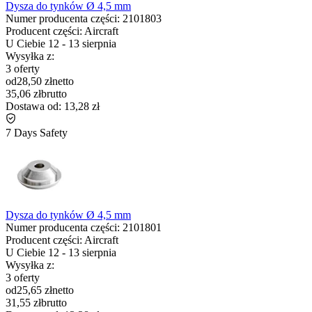
Dysza do tynków Ø 4,5 mm
Numer producenta części:
2101803
Producent części:
Aircraft
U Ciebie
12
-
13 sierpnia
Wysyłka z:
3 oferty
od
28,50 zł
netto
35,06 zł
brutto
Dostawa od:
13,28 zł
7 Days Safety
Dysza do tynków Ø 4,5 mm
Numer producenta części:
2101801
Producent części:
Aircraft
U Ciebie
12
-
13 sierpnia
Wysyłka z:
3 oferty
od
25,65 zł
netto
31,55 zł
brutto