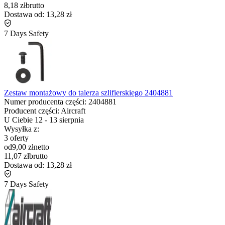
8,18 zł
brutto
Dostawa od:
13,28 zł
7 Days Safety
Zestaw montażowy do talerza szlifierskiego 2404881
Numer producenta części:
2404881
Producent części:
Aircraft
U Ciebie
12
-
13 sierpnia
Wysyłka z:
3 oferty
od
9,00 zł
netto
11,07 zł
brutto
Dostawa od:
13,28 zł
7 Days Safety