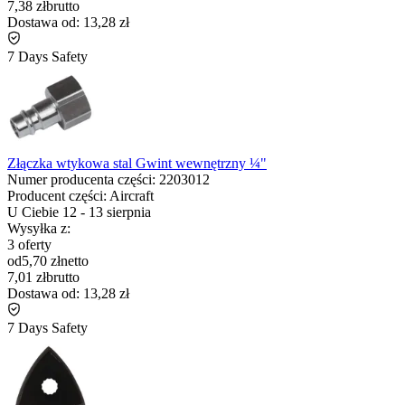
7,38 zł
brutto
Dostawa od:
13,28 zł
7 Days Safety
Złączka wtykowa stal Gwint wewnętrzny ¼"
Numer producenta części:
2203012
Producent części:
Aircraft
U Ciebie
12
-
13 sierpnia
Wysyłka z:
3 oferty
od
5,70 zł
netto
7,01 zł
brutto
Dostawa od:
13,28 zł
7 Days Safety