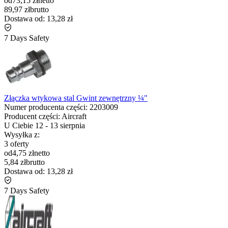
od
73,15 zł
netto
89,97 zł
brutto
Dostawa od:
13,28 zł
7 Days Safety
Złączka wtykowa stal Gwint zewnętrzny ¼"
Numer producenta części:
2203009
Producent części:
Aircraft
U Ciebie
12
-
13 sierpnia
Wysyłka z:
3 oferty
od
4,75 zł
netto
5,84 zł
brutto
Dostawa od:
13,28 zł
7 Days Safety