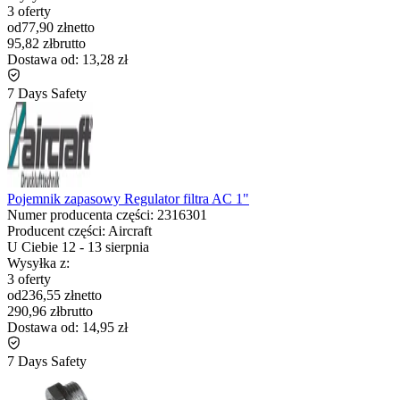
3 oferty
od
77,90 zł
netto
95,82 zł
brutto
Dostawa od:
13,28 zł
7 Days Safety
Pojemnik zapasowy Regulator filtra AC 1"
Numer producenta części:
2316301
Producent części:
Aircraft
U Ciebie
12
-
13 sierpnia
Wysyłka z:
3 oferty
od
236,55 zł
netto
290,96 zł
brutto
Dostawa od:
14,95 zł
7 Days Safety