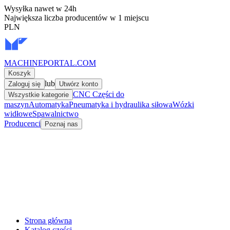
Wysyłka nawet w 24h
Największa liczba producentów w 1 miejscu
PLN
MACHINEPORTAL
.COM
Koszyk
lub
Zaloguj się
Utwórz konto
CNC Części do
Wszystkie kategorie
maszyn
Automatyka
Pneumatyka i hydraulika siłowa
Wózki
widłowe
Spawalnictwo
Producenci
Poznaj nas
Strona główna
Katalog części