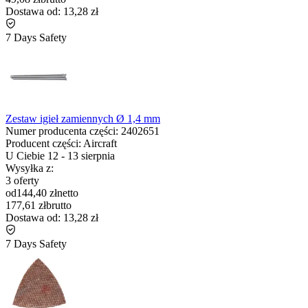
Dostawa od:
13,28 zł
7 Days Safety
Zestaw igieł zamiennych Ø 1,4 mm
Numer producenta części:
2402651
Producent części:
Aircraft
U Ciebie
12
-
13 sierpnia
Wysyłka z:
3 oferty
od
144,40 zł
netto
177,61 zł
brutto
Dostawa od:
13,28 zł
7 Days Safety