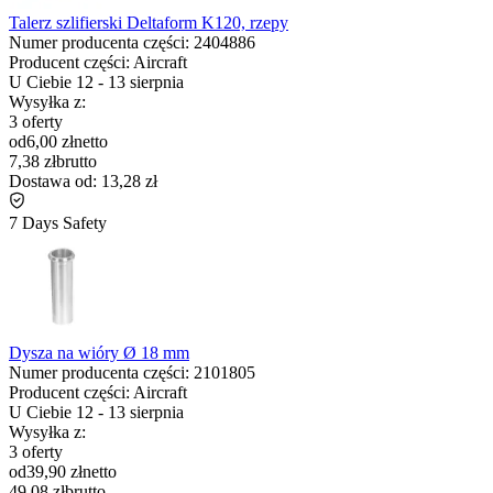
Talerz szlifierski Deltaform K120, rzepy
Numer producenta części:
2404886
Producent części:
Aircraft
U Ciebie
12
-
13 sierpnia
Wysyłka z:
3 oferty
od
6,00 zł
netto
7,38 zł
brutto
Dostawa od:
13,28 zł
7 Days Safety
Dysza na wióry Ø 18 mm
Numer producenta części:
2101805
Producent części:
Aircraft
U Ciebie
12
-
13 sierpnia
Wysyłka z:
3 oferty
od
39,90 zł
netto
49,08 zł
brutto