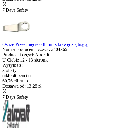
7 Days Safety
Ostrze Przesunięcie o 8 mm z krawędzią tnącą
Numer producenta części:
2404865
Producent części:
Aircraft
U Ciebie
12
-
13 sierpnia
Wysyłka z:
3 oferty
od
49,40 zł
netto
60,76 zł
brutto
Dostawa od:
13,28 zł
7 Days Safety