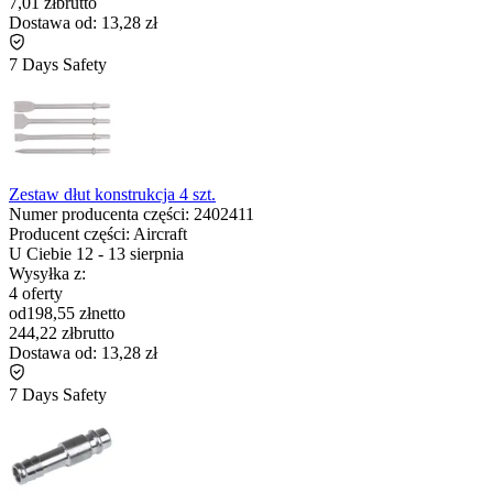
7,01 zł
brutto
Dostawa od:
13,28 zł
7 Days Safety
Zestaw dłut konstrukcja 4 szt.
Numer producenta części:
2402411
Producent części:
Aircraft
U Ciebie
12
-
13 sierpnia
Wysyłka z:
4 oferty
od
198,55 zł
netto
244,22 zł
brutto
Dostawa od:
13,28 zł
7 Days Safety