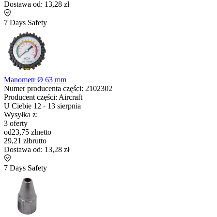
Dostawa od:
13,28 zł
7 Days Safety
Manometr Ø 63 mm
Numer producenta części:
2102302
Producent części:
Aircraft
U Ciebie
12
-
13 sierpnia
Wysyłka z:
3 oferty
od
23,75 zł
netto
29,21 zł
brutto
Dostawa od:
13,28 zł
7 Days Safety