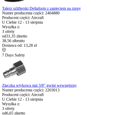
Talerz szlifierski Deltaform z zapięciem na rzepy
Numer producenta części:
2404880
Producent części:
Aircraft
U Ciebie
12
-
13 sierpnia
Wysyłka z:
3 oferty
od
31,35 zł
netto
38,56 zł
brutto
Dostawa od:
13,28 zł
7 Days Safety
Złączka wtykowa stal 3/8" gwint wewnętrzny
Numer producenta części:
2203013
Producent części:
Aircraft
U Ciebie
12
-
13 sierpnia
Wysyłka z:
3 oferty
od
6,65 zł
netto