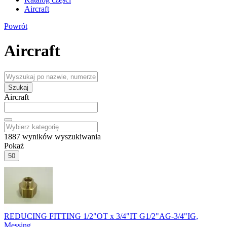
Aircraft
Powrót
Aircraft
Szukaj
Aircraft
1887
wyników wyszukiwania
Pokaż
50
REDUCING FITTING 1/2"OT x 3/4"IT G1/2"AG-3/4"IG,
Messing