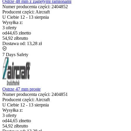
Ostrze 48 mm z zagiętymi ramionami
Numer producenta części:
2404852
Producent części:
Aircraft
U Ciebie
12
-
13 sierpnia
Wysyłka z:
3 oferty
od
44,65 zł
netto
54,92 zł
brutto
Dostawa od:
13,28 zł
7 Days Safety
Ostrze 47 mm proste
Numer producenta części:
2404851
Producent części:
Aircraft
U Ciebie
12
-
13 sierpnia
Wysyłka z:
3 oferty
od
44,65 zł
netto
54,92 zł
brutto