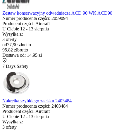
Zestaw konserwacyjny odwadniacza ACD 90 WK ACD90
Numer producenta części:
2059094
Producent części:
Aircraft
U Ciebie
12
-
13 sierpnia
Wysyłka z:
3 oferty
od
77,90 zł
netto
95,82 zł
brutto
Dostawa od:
14,95 zł
7 Days Safety
Nakrętka szybkiego zacisku 2403484
Numer producenta części:
2403484
Producent części:
Aircraft
U Ciebie
12
-
13 sierpnia
Wysyłka z:
3 oferty