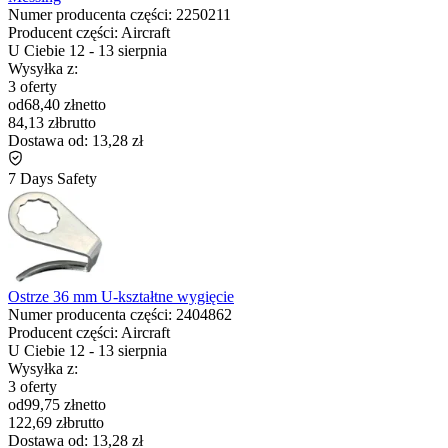
Numer producenta części:
2250211
Producent części:
Aircraft
U Ciebie
12
-
13 sierpnia
Wysyłka z:
3 oferty
od
68,40 zł
netto
84,13 zł
brutto
Dostawa od:
13,28 zł
7 Days Safety
Ostrze 36 mm U-kształtne wygięcie
Numer producenta części:
2404862
Producent części:
Aircraft
U Ciebie
12
-
13 sierpnia
Wysyłka z:
3 oferty
od
99,75 zł
netto
122,69 zł
brutto
Dostawa od:
13,28 zł