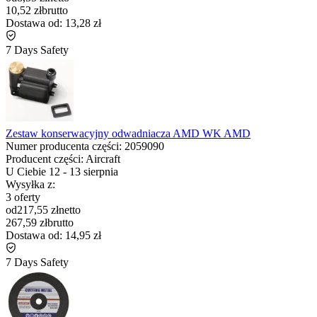
10,52 zł
brutto
Dostawa od:
13,28 zł
7 Days Safety
Zestaw konserwacyjny odwadniacza AMD WK AMD
Numer producenta części:
2059090
Producent części:
Aircraft
U Ciebie
12
-
13 sierpnia
Wysyłka z:
3 oferty
od
217,55 zł
netto
267,59 zł
brutto
Dostawa od:
14,95 zł
7 Days Safety