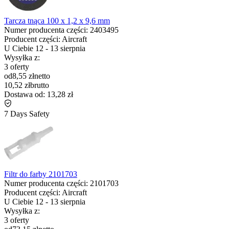
Tarcza tnąca 100 x 1,2 x 9,6 mm
Numer producenta części:
2403495
Producent części:
Aircraft
U Ciebie
12
-
13 sierpnia
Wysyłka z:
3 oferty
od
8,55 zł
netto
10,52 zł
brutto
Dostawa od:
13,28 zł
7 Days Safety
Filtr do farby 2101703
Numer producenta części:
2101703
Producent części:
Aircraft
U Ciebie
12
-
13 sierpnia
Wysyłka z:
3 oferty