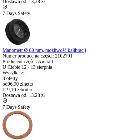
Dostawa od:
13,28 zł
7 Days Safety
Manometr Ø 80 mm, możliwość kalibracji
Numer producenta części:
2102701
Producent części:
Aircraft
U Ciebie
12
-
13 sierpnia
Wysyłka z:
3 oferty
od
96,90 zł
netto
119,19 zł
brutto
Dostawa od:
13,28 zł
7 Days Safety