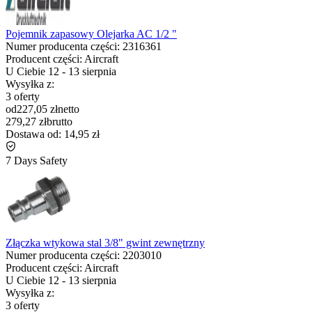
Pojemnik zapasowy Olejarka AC 1/2 "
Numer producenta części:
2316361
Producent części:
Aircraft
U Ciebie
12
-
13 sierpnia
Wysyłka z:
3 oferty
od
227,05 zł
netto
279,27 zł
brutto
Dostawa od:
14,95 zł
7 Days Safety
Złączka wtykowa stal 3/8" gwint zewnętrzny
Numer producenta części:
2203010
Producent części:
Aircraft
U Ciebie
12
-
13 sierpnia
Wysyłka z:
3 oferty