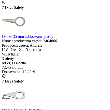
7 Days Safety
Ostrze 35 mm ząbkowany prosty
Numer producenta części:
2404866
Producent części:
Aircraft
U Ciebie
12
-
13 sierpnia
Wysyłka z:
3 oferty
od
58,90 zł
netto
72,45 zł
brutto
Dostawa od:
13,28 zł
7 Days Safety