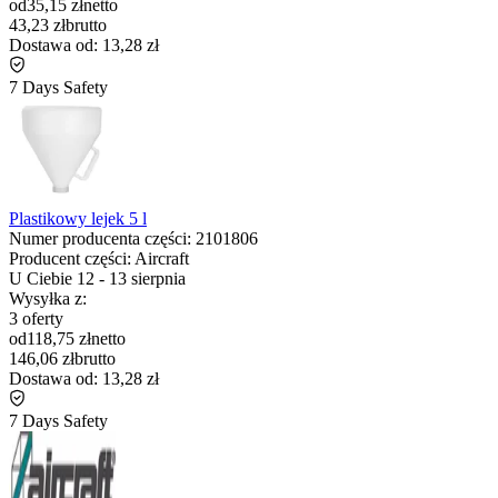
od
35,15 zł
netto
43,23 zł
brutto
Dostawa od:
13,28 zł
7 Days Safety
Plastikowy lejek 5 l
Numer producenta części:
2101806
Producent części:
Aircraft
U Ciebie
12
-
13 sierpnia
Wysyłka z:
3 oferty
od
118,75 zł
netto
146,06 zł
brutto
Dostawa od:
13,28 zł
7 Days Safety