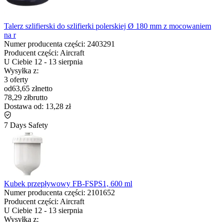
Talerz szlifierski do szlifierki polerskiej Ø 180 mm z mocowaniem
na r
Numer producenta części:
2403291
Producent części:
Aircraft
U Ciebie
12
-
13 sierpnia
Wysyłka z:
3 oferty
od
63,65 zł
netto
78,29 zł
brutto
Dostawa od:
13,28 zł
7 Days Safety
Kubek przepływowy FB-FSPS1, 600 ml
Numer producenta części:
2101652
Producent części:
Aircraft
U Ciebie
12
-
13 sierpnia
Wysyłka z: