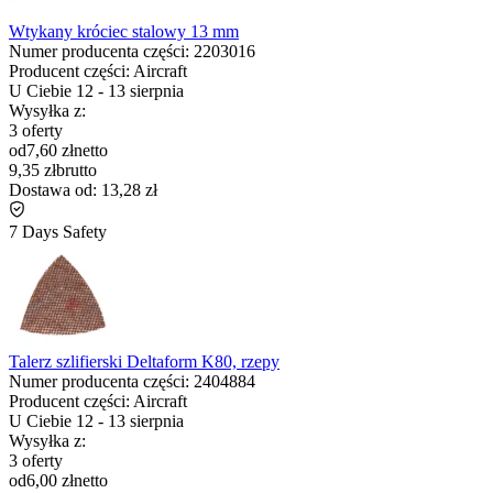
Wtykany króciec stalowy 13 mm
Numer producenta części:
2203016
Producent części:
Aircraft
U Ciebie
12
-
13 sierpnia
Wysyłka z:
3 oferty
od
7,60 zł
netto
9,35 zł
brutto
Dostawa od:
13,28 zł
7 Days Safety
Talerz szlifierski Deltaform K80, rzepy
Numer producenta części:
2404884
Producent części:
Aircraft
U Ciebie
12
-
13 sierpnia
Wysyłka z:
3 oferty
od
6,00 zł
netto