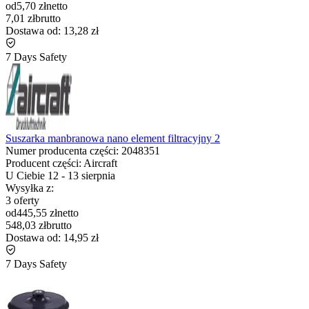
od
5,70 zł
netto
7,01 zł
brutto
Dostawa od:
13,28 zł
7 Days Safety
Suszarka manbranowa nano element filtracyjny 2
Numer producenta części:
2048351
Producent części:
Aircraft
U Ciebie
12
-
13 sierpnia
Wysyłka z:
3 oferty
od
445,55 zł
netto
548,03 zł
brutto
Dostawa od:
14,95 zł
7 Days Safety