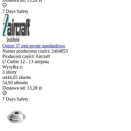
Dostawa od:
13,28 zł
7 Days Safety
Ostrze 37 mm proste standardowe
Numer producenta części:
2404853
Producent części:
Aircraft
U Ciebie
12
-
13 sierpnia
Wysyłka z:
3 oferty
od
44,65 zł
netto
54,92 zł
brutto
Dostawa od:
13,28 zł
7 Days Safety