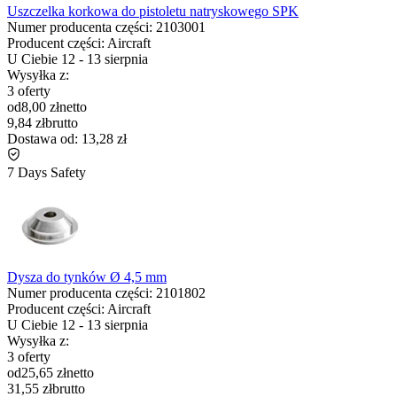
Uszczelka korkowa do pistoletu natryskowego SPK
Numer producenta części:
2103001
Producent części:
Aircraft
U Ciebie
12
-
13 sierpnia
Wysyłka z:
3 oferty
od
8,00 zł
netto
9,84 zł
brutto
Dostawa od:
13,28 zł
7 Days Safety
Dysza do tynków Ø 4,5 mm
Numer producenta części:
2101802
Producent części:
Aircraft
U Ciebie
12
-
13 sierpnia
Wysyłka z:
3 oferty
od
25,65 zł
netto
31,55 zł
brutto