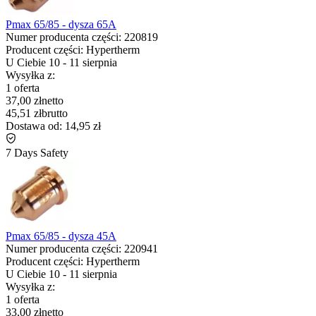
Pmax 65/85 - dysza 65A
Numer producenta części:
220819
Producent części:
Hypertherm
U Ciebie
10
-
11 sierpnia
Wysyłka z:
1 oferta
37,00 zł
netto
45,51 zł
brutto
Dostawa od:
14,95 zł
7 Days Safety
Pmax 65/85 - dysza 45A
Numer producenta części:
220941
Producent części:
Hypertherm
U Ciebie
10
-
11 sierpnia
Wysyłka z:
1 oferta
33,00 zł
netto