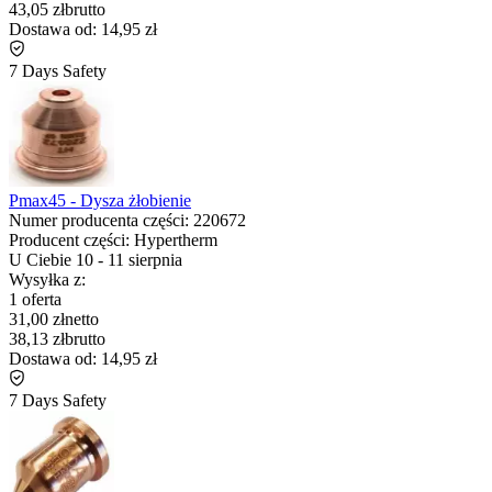
43,05 zł
brutto
Dostawa od:
14,95 zł
7 Days Safety
Pmax45 - Dysza żłobienie
Numer producenta części:
220672
Producent części:
Hypertherm
U Ciebie
10
-
11 sierpnia
Wysyłka z:
1 oferta
31,00 zł
netto
38,13 zł
brutto
Dostawa od:
14,95 zł
7 Days Safety