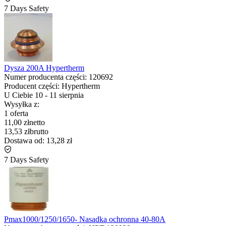
7 Days Safety
Dysza 200A Hypertherm
Numer producenta części:
120692
Producent części:
Hypertherm
U Ciebie
10
-
11 sierpnia
Wysyłka z:
1 oferta
11,00 zł
netto
13,53 zł
brutto
Dostawa od:
13,28 zł
7 Days Safety
Pmax1000/1250/1650- Nasadka ochronna 40-80A