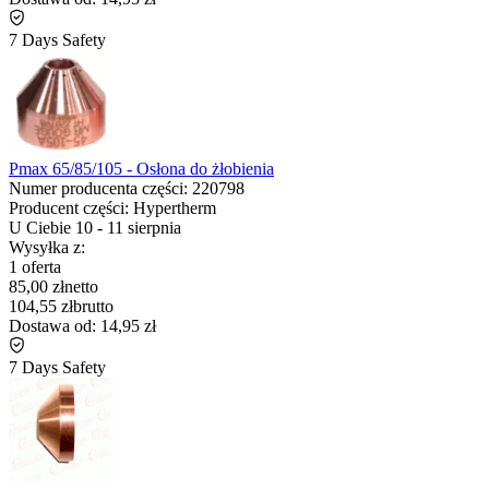
7 Days Safety
Pmax 65/85/105 - Osłona do żłobienia
Numer producenta części:
220798
Producent części:
Hypertherm
U Ciebie
10
-
11 sierpnia
Wysyłka z:
1 oferta
85,00 zł
netto
104,55 zł
brutto
Dostawa od:
14,95 zł
7 Days Safety