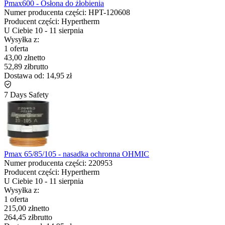
Pmax600 - Osłona do żłobienia
Numer producenta części:
HPT-120608
Producent części:
Hypertherm
U Ciebie
10
-
11 sierpnia
Wysyłka z:
1 oferta
43,00 zł
netto
52,89 zł
brutto
Dostawa od:
14,95 zł
7 Days Safety
Pmax 65/85/105 - nasadka ochronna OHMIC
Numer producenta części:
220953
Producent części:
Hypertherm
U Ciebie
10
-
11 sierpnia
Wysyłka z:
1 oferta
215,00 zł
netto
264,45 zł
brutto