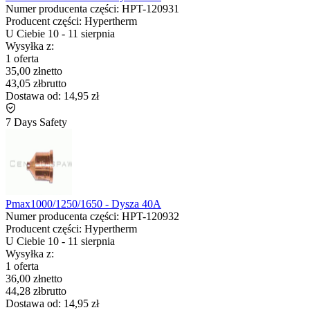
Numer producenta części:
HPT-120931
Producent części:
Hypertherm
U Ciebie
10
-
11 sierpnia
Wysyłka z:
1 oferta
35,00 zł
netto
43,05 zł
brutto
Dostawa od:
14,95 zł
7 Days Safety
Pmax1000/1250/1650 - Dysza 40A
Numer producenta części:
HPT-120932
Producent części:
Hypertherm
U Ciebie
10
-
11 sierpnia
Wysyłka z:
1 oferta
36,00 zł
netto
44,28 zł
brutto
Dostawa od:
14,95 zł