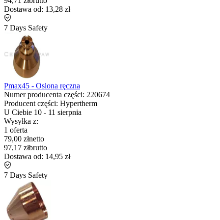
94,71 zł
brutto
Dostawa od:
13,28 zł
7 Days Safety
Pmax45 - Oslona ręczna
Numer producenta części:
220674
Producent części:
Hypertherm
U Ciebie
10
-
11 sierpnia
Wysyłka z:
1 oferta
79,00 zł
netto
97,17 zł
brutto
Dostawa od:
14,95 zł
7 Days Safety