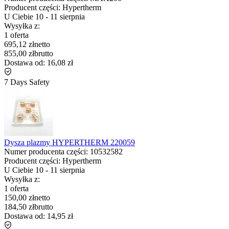
Producent części:
Hypertherm
U Ciebie
10
-
11 sierpnia
Wysyłka z:
1 oferta
695,12 zł
netto
855,00 zł
brutto
Dostawa od:
16,08 zł
7 Days Safety
Dysza plazmy HYPERTHERM 220059
Numer producenta części:
10532582
Producent części:
Hypertherm
U Ciebie
10
-
11 sierpnia
Wysyłka z:
1 oferta
150,00 zł
netto
184,50 zł
brutto
Dostawa od:
14,95 zł