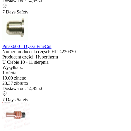
Dostawa od:
14,95 zł
7 Days Safety
Pmax600 - Dysza FineCut
Numer producenta części:
HPT-220330
Producent części:
Hypertherm
U Ciebie
10
-
11 sierpnia
Wysyłka z:
1 oferta
19,00 zł
netto
23,37 zł
brutto
Dostawa od:
14,95 zł
7 Days Safety