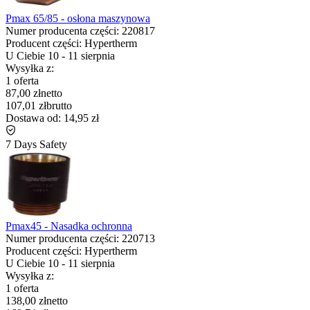
Pmax 65/85 - osłona maszynowa
Numer producenta części:
220817
Producent części:
Hypertherm
U Ciebie
10
-
11 sierpnia
Wysyłka z:
1 oferta
87,00 zł
netto
107,01 zł
brutto
Dostawa od:
14,95 zł
7 Days Safety
Pmax45 - Nasadka ochronna
Numer producenta części:
220713
Producent części:
Hypertherm
U Ciebie
10
-
11 sierpnia
Wysyłka z:
1 oferta
138,00 zł
netto