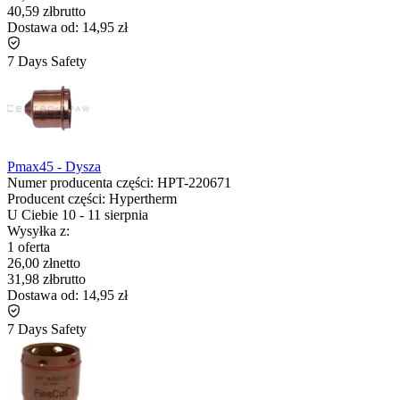
40,59 zł
brutto
Dostawa od:
14,95 zł
7 Days Safety
Pmax45 - Dysza
Numer producenta części:
HPT-220671
Producent części:
Hypertherm
U Ciebie
10
-
11 sierpnia
Wysyłka z:
1 oferta
26,00 zł
netto
31,98 zł
brutto
Dostawa od:
14,95 zł
7 Days Safety