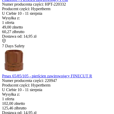
Numer producenta części:
HPT-220332
Producent części:
Hypertherm
U Ciebie
10
-
11 sierpnia
Wysyłka z:
1 oferta
49,00 zł
netto
60,27 zł
brutto
Dostawa od:
14,95 zł
7 Days Safety
Pmax 65/85/105 - pierścien zawirowujący FINECUT R
Numer producenta części:
220947
Producent części:
Hypertherm
U Ciebie
10
-
11 sierpnia
Wysyłka z:
1 oferta
102,00 zł
netto
125,46 zł
brutto
Dostawa od:
14,95 zł