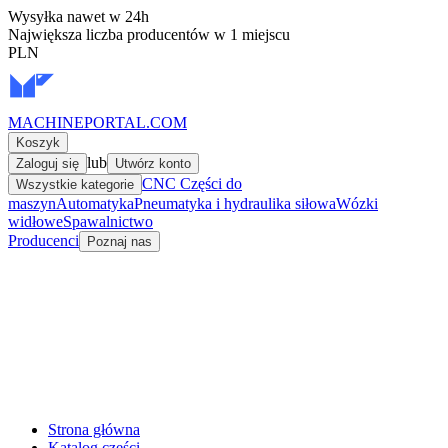
Wysyłka nawet w 24h
Największa liczba producentów w 1 miejscu
PLN
MACHINEPORTAL
.COM
Koszyk
lub
Zaloguj się
Utwórz konto
CNC Części do
Wszystkie kategorie
maszyn
Automatyka
Pneumatyka i hydraulika siłowa
Wózki
widłowe
Spawalnictwo
Producenci
Poznaj nas
Strona główna
Katalog części