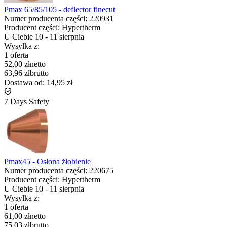
Pmax 65/85/105 - deflector finecut
Numer producenta części:
220931
Producent części:
Hypertherm
U Ciebie
10
-
11 sierpnia
Wysyłka z:
1 oferta
52,00 zł
netto
63,96 zł
brutto
Dostawa od:
14,95 zł
7 Days Safety
Pmax45 - Osłona żłobienie
Numer producenta części:
220675
Producent części:
Hypertherm
U Ciebie
10
-
11 sierpnia
Wysyłka z:
1 oferta
61,00 zł
netto
75,03 zł
brutto