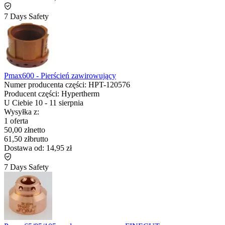
7 Days Safety
Pmax600 - Pierścień zawirowujący
Numer producenta części:
HPT-120576
Producent części:
Hypertherm
U Ciebie
10
-
11 sierpnia
Wysyłka z:
1 oferta
50,00 zł
netto
61,50 zł
brutto
Dostawa od:
14,95 zł
7 Days Safety