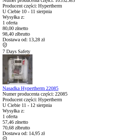
Numer producenta części:
10532583
Producent części:
Hypertherm
U Ciebie
10
-
11 sierpnia
Wysyłka z:
1 oferta
80,00 zł
netto
98,40 zł
brutto
Dostawa od:
13,28 zł
7 Days Safety
Nasadka Hypertherm 22085
Numer producenta części:
22085
Producent części:
Hypertherm
U Ciebie
11
-
12 sierpnia
Wysyłka z:
1 oferta
57,46 zł
netto
70,68 zł
brutto
Dostawa od:
14,95 zł