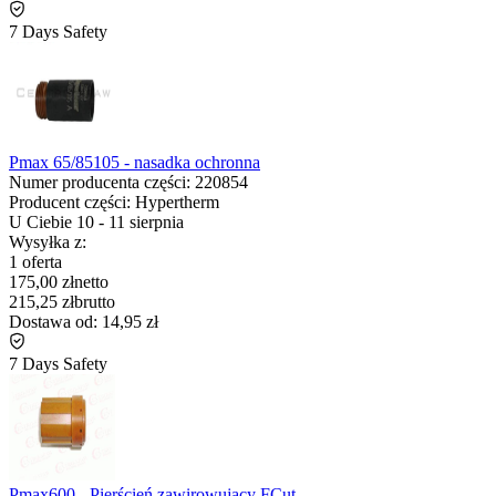
7 Days Safety
Pmax 65/85105 - nasadka ochronna
Numer producenta części:
220854
Producent części:
Hypertherm
U Ciebie
10
-
11 sierpnia
Wysyłka z:
1 oferta
175,00 zł
netto
215,25 zł
brutto
Dostawa od:
14,95 zł
7 Days Safety
Pmax600 - Pierścień zawirowujący FCut