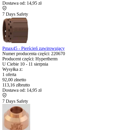
Dostawa od:
14,95 zł
7 Days Safety
Pmax45 - Pierścień zawirowujący
Numer producenta części:
220670
Producent części:
Hypertherm
U Ciebie
10
-
11 sierpnia
Wysyłka z:
1 oferta
92,00 zł
netto
113,16 zł
brutto
Dostawa od:
14,95 zł
7 Days Safety