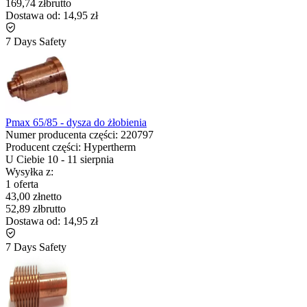
169,74 zł
brutto
Dostawa od:
14,95 zł
7 Days Safety
Pmax 65/85 - dysza do żłobienia
Numer producenta części:
220797
Producent części:
Hypertherm
U Ciebie
10
-
11 sierpnia
Wysyłka z:
1 oferta
43,00 zł
netto
52,89 zł
brutto
Dostawa od:
14,95 zł
7 Days Safety