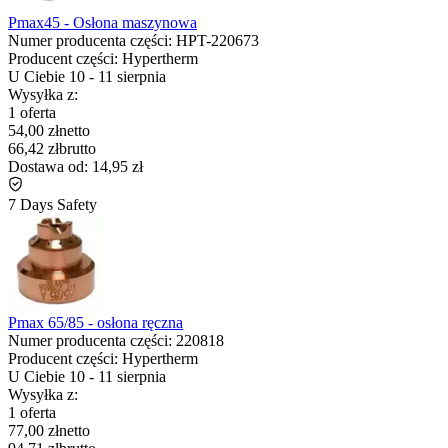
Pmax45 - Osłona maszynowa
Numer producenta części:
HPT-220673
Producent części:
Hypertherm
U Ciebie
10
-
11 sierpnia
Wysyłka z:
1 oferta
54,00 zł
netto
66,42 zł
brutto
Dostawa od:
14,95 zł
7 Days Safety
Pmax 65/85 - osłona ręczna
Numer producenta części:
220818
Producent części:
Hypertherm
U Ciebie
10
-
11 sierpnia
Wysyłka z:
1 oferta
77,00 zł
netto