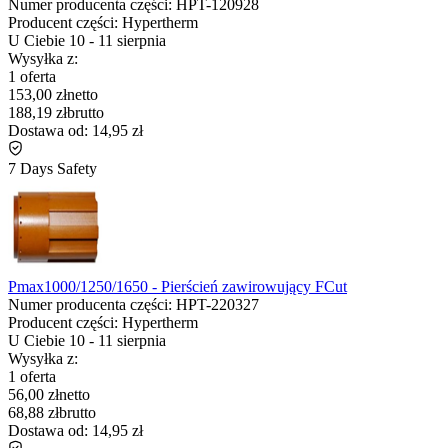
Numer producenta części:
HPT-120928
Producent części:
Hypertherm
U Ciebie
10
-
11 sierpnia
Wysyłka z:
1 oferta
153,00 zł
netto
188,19 zł
brutto
Dostawa od:
14,95 zł
7 Days Safety
Pmax1000/1250/1650 - Pierścień zawirowujący FCut
Numer producenta części:
HPT-220327
Producent części:
Hypertherm
U Ciebie
10
-
11 sierpnia
Wysyłka z:
1 oferta
56,00 zł
netto
68,88 zł
brutto
Dostawa od:
14,95 zł