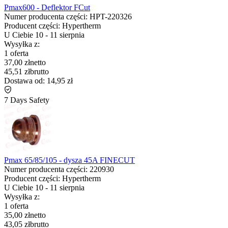
Pmax600 - Deflektor FCut
Numer producenta części:
HPT-220326
Producent części:
Hypertherm
U Ciebie
10
-
11 sierpnia
Wysyłka z:
1 oferta
37,00 zł
netto
45,51 zł
brutto
Dostawa od:
14,95 zł
7 Days Safety
Pmax 65/85/105 - dysza 45A FINECUT
Numer producenta części:
220930
Producent części:
Hypertherm
U Ciebie
10
-
11 sierpnia
Wysyłka z:
1 oferta
35,00 zł
netto
43,05 zł
brutto