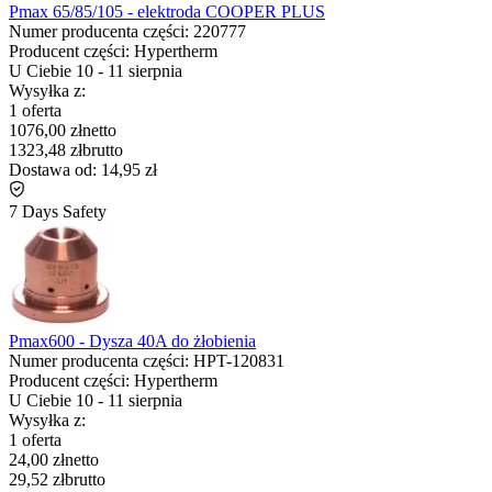
Pmax 65/85/105 - elektroda COOPER PLUS
Numer producenta części:
220777
Producent części:
Hypertherm
U Ciebie
10
-
11 sierpnia
Wysyłka z:
1 oferta
1076,00 zł
netto
1323,48 zł
brutto
Dostawa od:
14,95 zł
7 Days Safety
Pmax600 - Dysza 40A do żłobienia
Numer producenta części:
HPT-120831
Producent części:
Hypertherm
U Ciebie
10
-
11 sierpnia
Wysyłka z:
1 oferta
24,00 zł
netto
29,52 zł
brutto