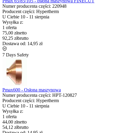
Pmax 65/85/105 - osłona maszynowa FINECUT
Numer producenta części:
220948
Producent części:
Hypertherm
U Ciebie
10
-
11 sierpnia
Wysyłka z:
1 oferta
75,00 zł
netto
92,25 zł
brutto
Dostawa od:
14,95 zł
7 Days Safety
Pmax600 - Osłona maszynowa
Numer producenta części:
HPT-120827
Producent części:
Hypertherm
U Ciebie
10
-
11 sierpnia
Wysyłka z:
1 oferta
44,00 zł
netto
54,12 zł
brutto
Dostawa od:
14,95 zł