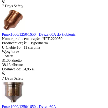
7 Days Safety
Pmax1000/1250/1650 - Dysza 60A do żłobienia
Numer producenta części:
HPT-220059
Producent części:
Hypertherm
U Ciebie
10
-
11 sierpnia
Wysyłka z:
1 oferta
31,00 zł
netto
38,13 zł
brutto
Dostawa od:
14,95 zł
7 Days Safety
Pmax1000/1250/1650 - Dysza 60A