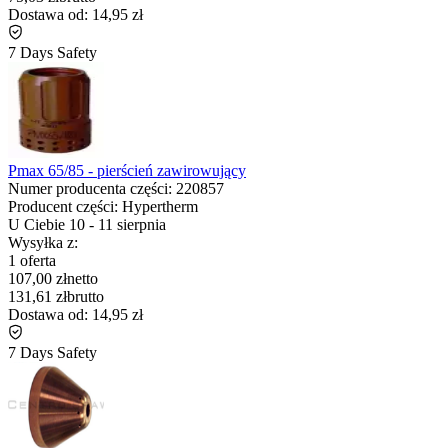
Dostawa od:
14,95 zł
7 Days Safety
Pmax 65/85 - pierścień zawirowujący
Numer producenta części:
220857
Producent części:
Hypertherm
U Ciebie
10
-
11 sierpnia
Wysyłka z:
1 oferta
107,00 zł
netto
131,61 zł
brutto
Dostawa od:
14,95 zł
7 Days Safety