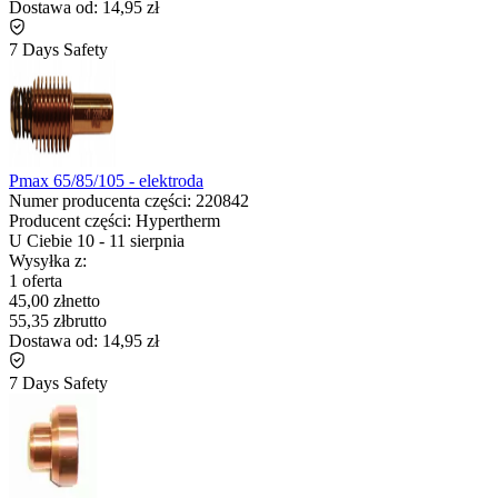
Dostawa od:
14,95 zł
7 Days Safety
Pmax 65/85/105 - elektroda
Numer producenta części:
220842
Producent części:
Hypertherm
U Ciebie
10
-
11 sierpnia
Wysyłka z:
1 oferta
45,00 zł
netto
55,35 zł
brutto
Dostawa od:
14,95 zł
7 Days Safety