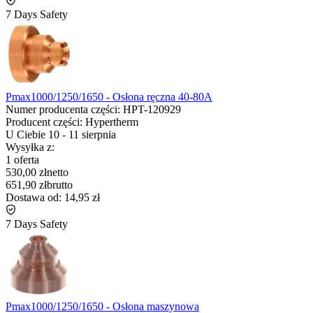
7 Days Safety
Pmax1000/1250/1650 - Osłona ręczna 40-80A
Numer producenta części:
HPT-120929
Producent części:
Hypertherm
U Ciebie
10
-
11 sierpnia
Wysyłka z:
1 oferta
530,00 zł
netto
651,90 zł
brutto
Dostawa od:
14,95 zł
7 Days Safety
Pmax1000/1250/1650 - Osłona maszynowa