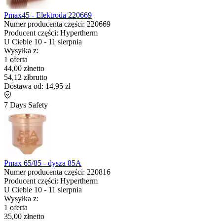
Pmax45 - Elektroda 220669
Numer producenta części:
220669
Producent części:
Hypertherm
U Ciebie
10
-
11 sierpnia
Wysyłka z:
1 oferta
44,00 zł
netto
54,12 zł
brutto
Dostawa od:
14,95 zł
7 Days Safety
Pmax 65/85 - dysza 85A
Numer producenta części:
220816
Producent części:
Hypertherm
U Ciebie
10
-
11 sierpnia
Wysyłka z:
1 oferta
35,00 zł
netto