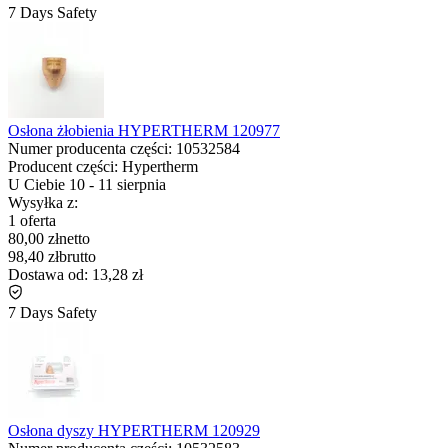
7 Days Safety
Osłona żłobienia HYPERTHERM 120977
Numer producenta części:
10532584
Producent części:
Hypertherm
U Ciebie
10
-
11 sierpnia
Wysyłka z:
1 oferta
80,00 zł
netto
98,40 zł
brutto
Dostawa od:
13,28 zł
7 Days Safety
Osłona dyszy HYPERTHERM 120929