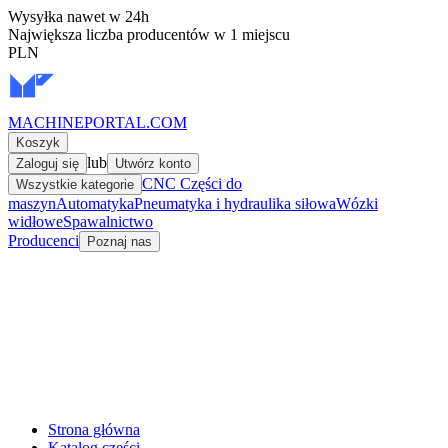
Wysyłka nawet w 24h
Największa liczba producentów w 1 miejscu
PLN
MACHINEPORTAL
.COM
Koszyk
lub
Zaloguj się
Utwórz konto
CNC Części do
Wszystkie kategorie
maszyn
Automatyka
Pneumatyka i hydraulika siłowa
Wózki
widłowe
Spawalnictwo
Producenci
Poznaj nas
Strona główna
Katalog części