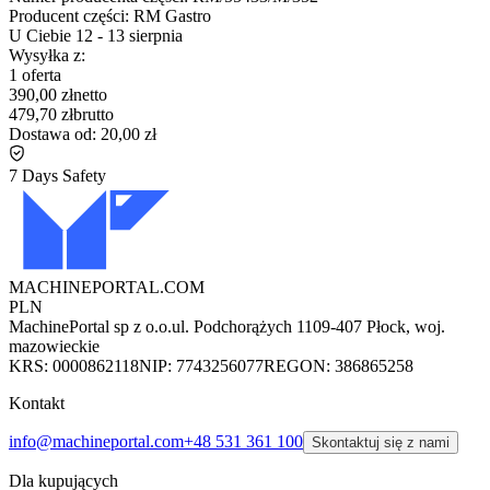
Producent części:
RM Gastro
U Ciebie
12
-
13 sierpnia
Wysyłka z:
1 oferta
390,00 zł
netto
479,70 zł
brutto
Dostawa od:
20,00 zł
7 Days Safety
MACHINEPORTAL
.COM
PLN
MachinePortal sp z o.o.
ul. Podchorążych 11
09-407 Płock, woj.
mazowieckie
KRS: 0000862118
NIP: 7743256077
REGON: 386865258
Kontakt
info@machineportal.com
+48 531 361 100
Skontaktuj się z nami
Dla kupujących