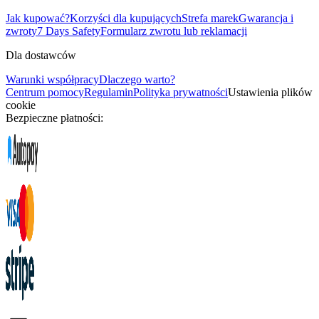
Jak kupować?
Korzyści dla kupujących
Strefa marek
Gwarancja i
zwroty
7 Days Safety
Formularz zwrotu lub reklamacji
Dla dostawców
Warunki współpracy
Dlaczego warto?
Centrum pomocy
Regulamin
Polityka prywatności
Ustawienia plików
cookie
Bezpieczne płatności: