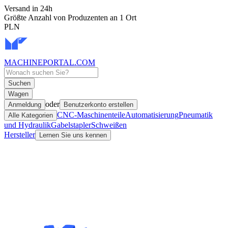
Versand in 24h
Größte Anzahl von Produzenten an 1 Ort
PLN
MACHINEPORTAL
.COM
Suchen
Wagen
oder
Anmeldung
Benutzerkonto erstellen
CNC-Maschinenteile
Automatisierung
Pneumatik
Alle Kategorien
und Hydraulik
Gabelstapler
Schweißen
Hersteller
Lernen Sie uns kennen