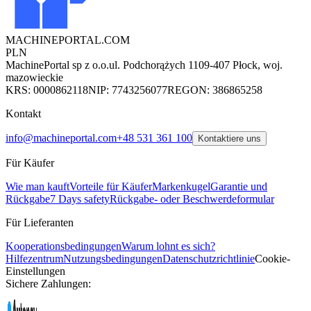
MACHINEPORTAL
.COM
PLN
MachinePortal sp z o.o.
ul. Podchorążych 11
09-407 Płock, woj.
mazowieckie
KRS: 0000862118
NIP: 7743256077
REGON: 386865258
Kontakt
info@machineportal.com
+48 531 361 100
Kontaktiere uns
Für Käufer
Wie man kauft
Vorteile für Käufer
Markenkugel
Garantie und
Rückgabe
7 Days safety
Rückgabe- oder Beschwerdeformular
Für Lieferanten
Kooperationsbedingungen
Warum lohnt es sich?
Hilfezentrum
Nutzungsbedingungen
Datenschutzrichtlinie
Cookie-
Einstellungen
Sichere Zahlungen: