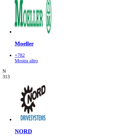
Moeller
+782
Mostra altro
N
313
NORD