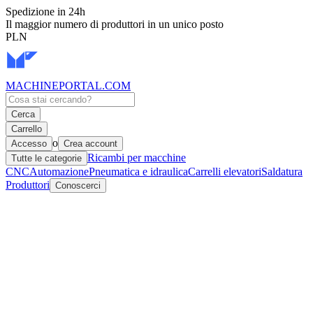
Spedizione in 24h
Il maggior numero di produttori in un unico posto
PLN
MACHINEPORTAL
.COM
Cerca
Carrello
o
Accesso
Crea account
Ricambi per macchine
Tutte le categorie
CNC
Automazione
Pneumatica e idraulica
Carrelli elevatori
Saldatura
Produttori
Conoscerci