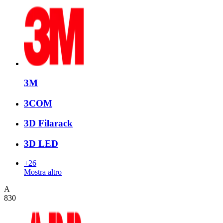
3M
3COM
3D Filarack
3D LED
+26
Mostra altro
A
830