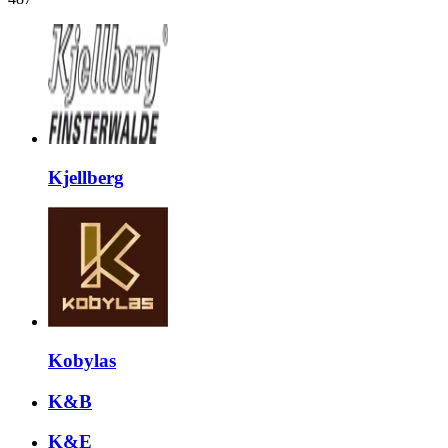
Kjellberg
Kobylas
K&B
K&E