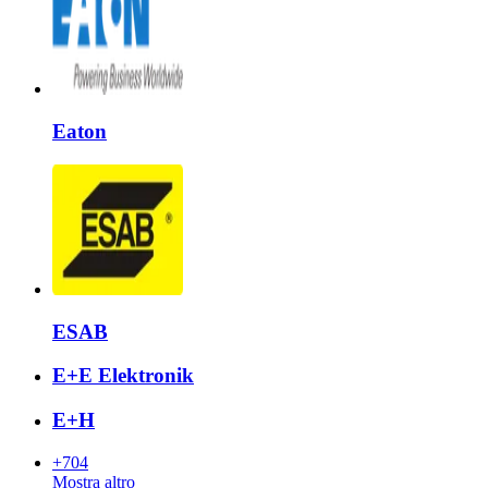
Eaton
ESAB
E+E Elektronik
E+H
+704
Mostra altro