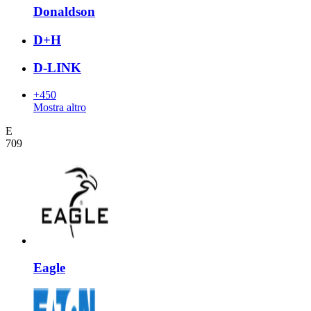
Donaldson
D+H
D-LINK
+450
Mostra altro
E
709
Eagle