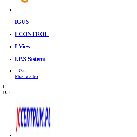
IGUS
I-CONTROL
I-View
I.P.S Sistemi
+374
Mostra altro
J
165