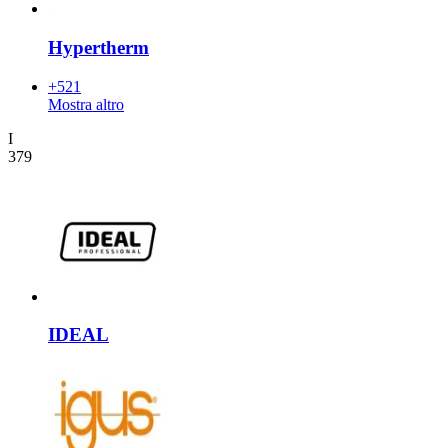
Hypertherm
+521
Mostra altro
I
379
IDEAL