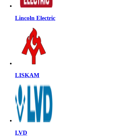
Lincoln Electric
LISKAM
LVD