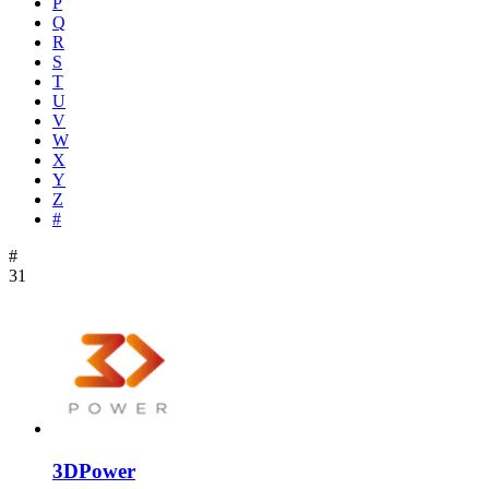
P
Q
R
S
T
U
V
W
X
Y
Z
#
#
31
3DPower