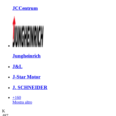
JCCentrum
Jungheinrich
J&L
J-Star Motor
J. SCHNEIDER
+160
Mostra altro
K
487