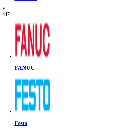
F
447
FANUC
Festo