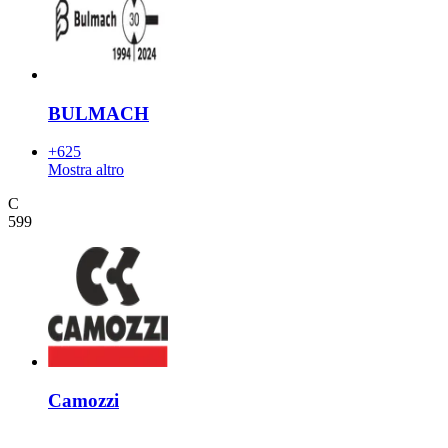
BULMACH
+625
Mostra altro
C
599
Camozzi