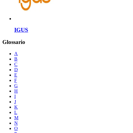
IGUS
Glossario
A
B
C
D
E
F
G
H
I
J
K
L
M
N
O