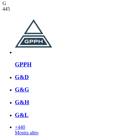
G
445
GPPH
G&D
G&G
G&H
G&L
+440
Mostra altro