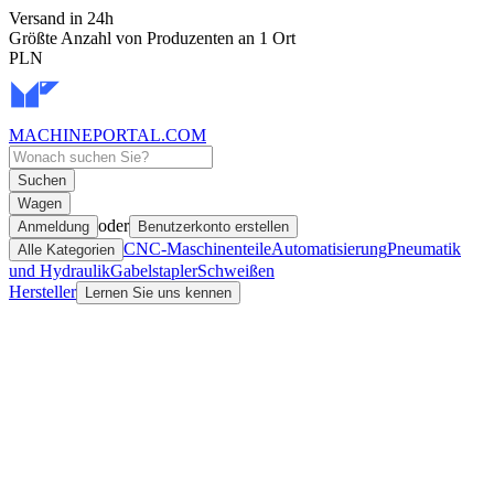
Versand in 24h
Größte Anzahl von Produzenten an 1 Ort
PLN
MACHINEPORTAL
.COM
Suchen
Wagen
oder
Anmeldung
Benutzerkonto erstellen
CNC-Maschinenteile
Automatisierung
Pneumatik
Alle Kategorien
und Hydraulik
Gabelstapler
Schweißen
Hersteller
Lernen Sie uns kennen