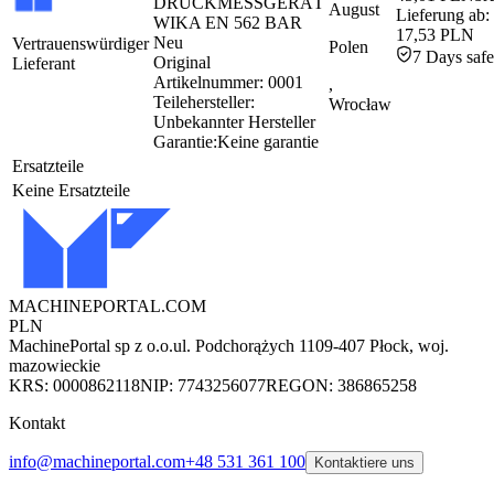
DRUCKMESSGERÄT
August
Lieferung ab:
WIKA EN 562 BAR
17,53 PLN
Neu
Vertrauenswürdiger
Polen
7 Days safe
Original
Lieferant
Artikelnummer:
0001
,
Teilehersteller:
Wrocław
Unbekannter Hersteller
Garantie:
Keine garantie
Ersatzteile
Keine Ersatzteile
MACHINEPORTAL
.COM
PLN
MachinePortal sp z o.o.
ul. Podchorążych 11
09-407 Płock, woj.
mazowieckie
KRS: 0000862118
NIP: 7743256077
REGON: 386865258
Kontakt
info@machineportal.com
+48 531 361 100
Kontaktiere uns