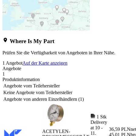
Where Is My Part
Prüfen Sie die Verfügbarkeit von Angeboten in Ihrer Nähe.
1 Angebot
Auf der Karte anzeigen
Angebote
1
Produktinformation
Angebote vom Teilehersteller
Keine Angebote vom Teilehersteller
Angebote von anderen Einzelhändlern (1)
1 Stk
Delivery
at
10
-
36,59 PLN
ne
ACETYLEN-
11.
45,01 PLN
br