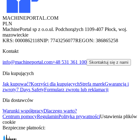
MACHINEPORTAL
.COM
PLN
MachinePortal sp z o.o.
ul. Podchorążych 11
09-407 Płock, woj.
mazowieckie
KRS: 0000862118
NIP: 7743256077
REGON: 386865258
Kontakt
info@machineportal.com
+48 531 361 100
Skontaktuj się z nami
Dla kupujących
Jak kupować?
Korzyści dla kupujących
Strefa marek
Gwarancja i
zwroty
7 Days Safety
Formularz zwrotu lub reklamacji
Dla dostawców
Warunki współpracy
Dlaczego warto?
Centrum pomocy
Regulamin
Polityka prywatności
Ustawienia plików
cookie
Bezpieczne płatności: