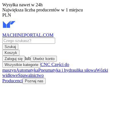
Wysyłka nawet w 24h
Największa liczba producentów w 1 miejscu
PLN
MACHINEPORTAL
.COM
Szukaj
Koszyk
lub
Zaloguj się
Utwórz konto
CNC Części do
Wszystkie kategorie
maszyn
Automatyka
Pneumatyka i hydraulika siłowa
Wózki
widłowe
Spawalnictwo
Producenci
Poznaj nas