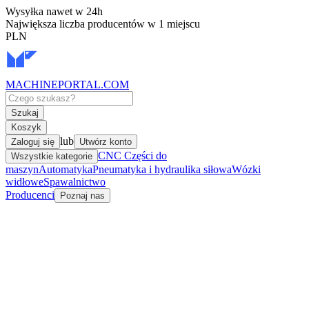
Wysyłka nawet w 24h
Największa liczba producentów w 1 miejscu
PLN
MACHINEPORTAL
.COM
Szukaj
Koszyk
lub
Zaloguj się
Utwórz konto
CNC Części do
Wszystkie kategorie
maszyn
Automatyka
Pneumatyka i hydraulika siłowa
Wózki
widłowe
Spawalnictwo
Producenci
Poznaj nas