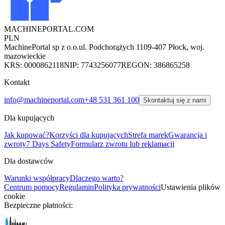
MACHINEPORTAL
.COM
PLN
MachinePortal sp z o.o.
ul. Podchorążych 11
09-407 Płock, woj.
mazowieckie
KRS: 0000862118
NIP: 7743256077
REGON: 386865258
Kontakt
info@machineportal.com
+48 531 361 100
Skontaktuj się z nami
Dla kupujących
Jak kupować?
Korzyści dla kupujących
Strefa marek
Gwarancja i
zwroty
7 Days Safety
Formularz zwrotu lub reklamacji
Dla dostawców
Warunki współpracy
Dlaczego warto?
Centrum pomocy
Regulamin
Polityka prywatności
Ustawienia plików
cookie
Bezpieczne płatności: