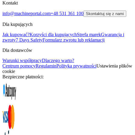
Kontakt
info@machineportal.com
+48 531 361 100
Skontaktuj się z nami
Dla kupujących
Jak kupować?
Korzyści dla kupujących
Strefa marek
Gwarancja i
zwroty
7 Days Safety
Formularz zwrotu lub reklamacji
Dla dostawców
Warunki współpracy
Dlaczego warto?
Centrum pomocy
Regulamin
Polityka prywatności
Ustawienia plików
cookie
Bezpieczne płatności: