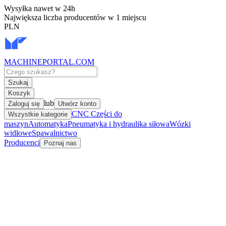
Wysyłka nawet w 24h
Największa liczba producentów w 1 miejscu
PLN
MACHINEPORTAL
.COM
Szukaj
Koszyk
lub
Zaloguj się
Utwórz konto
CNC Części do
Wszystkie kategorie
maszyn
Automatyka
Pneumatyka i hydraulika siłowa
Wózki
widłowe
Spawalnictwo
Producenci
Poznaj nas