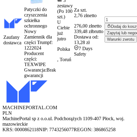
3
zestawy
Patyczki do
Za szt.
(Po 100
czyszczenia
2,76 zł
netto
szt.)
szkiełka
U
ochronnego
276,00 zł
netto
Dodaj do kosz
Ciebie
Nowy
339,48 zł
brutto
już
Zapytaj lub nego
Zamiennik dla
Dostawa od:
Zaufany
jutro
Warunki zwrotu
części Trumpf:
13,28 zł
dostawca
1222024
7 Days
Polska
Producent
Safety
części:
, Toruń
TEXWIPE
Gwarancja:
Brak
gwarancji
MACHINEPORTAL
.COM
PLN
MachinePortal sp z o.o.
ul. Podchorążych 11
09-407 Płock, woj.
mazowieckie
KRS: 0000862118
NIP: 7743256077
REGON: 386865258